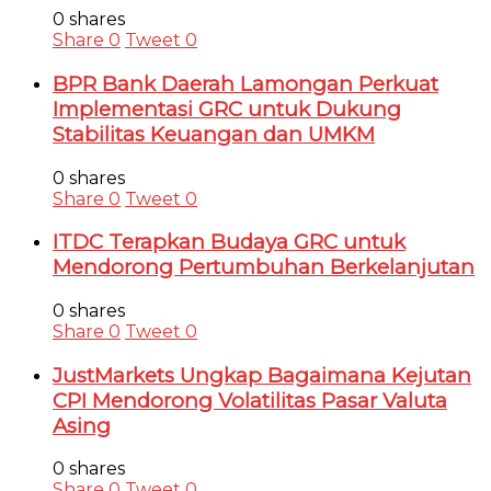
0 shares
Share
0
Tweet
0
BPR Bank Daerah Lamongan Perkuat
Implementasi GRC untuk Dukung
Stabilitas Keuangan dan UMKM
0 shares
Share
0
Tweet
0
ITDC Terapkan Budaya GRC untuk
Mendorong Pertumbuhan Berkelanjutan
0 shares
Share
0
Tweet
0
JustMarkets Ungkap Bagaimana Kejutan
CPI Mendorong Volatilitas Pasar Valuta
Asing
0 shares
Share
0
Tweet
0