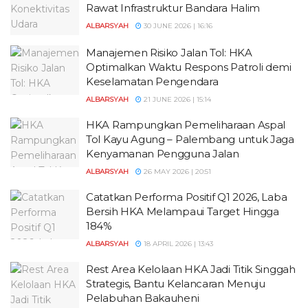
Rawat Infrastruktur Bandara Halim
ALBARSYAH
30 JUNE 2026 | 16:16
Manajemen Risiko Jalan Tol: HKA
Optimalkan Waktu Respons Patroli demi
Keselamatan Pengendara
ALBARSYAH
21 JUNE 2026 | 15:14
HKA Rampungkan Pemeliharaan Aspal
Tol Kayu Agung – Palembang untuk Jaga
Kenyamanan Pengguna Jalan
ALBARSYAH
26 MAY 2026 | 20:51
Catatkan Performa Positif Q1 2026, Laba
Bersih HKA Melampaui Target Hingga
184%
ALBARSYAH
18 APRIL 2026 | 13:43
Rest Area Kelolaan HKA Jadi Titik Singgah
Strategis, Bantu Kelancaran Menuju
Pelabuhan Bakauheni