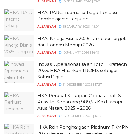
ALBARSYAH
19 FEBRUARY 2026 | 13:01
HKA: RARC Internal sebagai Fondasi
Pembelajaran Lanjutan
ALBARSYAH
28 JANUARY 2026 | 13:04
HKA: Kinerja Bisnis 2025 Lampaui Target
dan Fondasi Menuju 2026
ALBARSYAH
10 JANUARY 2026 | 14:49
Inovasi Operasional Jalan Tol di Ekraftech
2025: HKA Hadirkan TROMS sebagai
Solusi Digital
ALBARSYAH
21 DECEMBER 2025 | 17:27
HKA Perkuat Kesiapan Operasional 16
Ruas Tol Sepanjang 989,55 Km Hadapi
Arus Nataru 2025 – 2026
ALBARSYAH
16 DECEMBER 2025 | 16:12
HKA Raih Penghargaan Platinum TKMPN
2025 dengan Inovasi Berkelanjutan