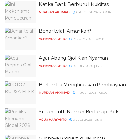
Ketika Bank Berburu Likuiditas
NURDIAN AKHMAD
6 AUGUST 2026 | 08:16
Benar telah Amankah?
ACHMAD ADHITO
19 JULY 2026 | 08:48
Agar Abang Ojol Kian Nyaman
ACHMAD ADHITO
15 JULY 2026 | 13:15
Berlomba Menghijaukan Pembiayaan
NURDIAN AKHMAD
14 JULY 2026 | 09:20
Sudah Pulih Namun Bertahap, Kok
AGUS HARYANTO
3 JULY 2026 | 08:19
Gurihnya Properti di Jalur MRT