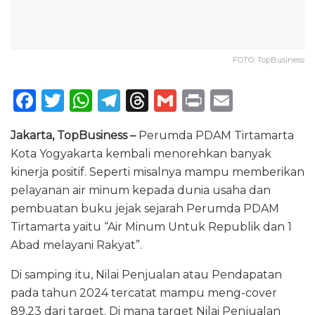
FOTO: TopBusiness
F
T
W
T
T
G
P
E
a
w
h
el
h
m
ri
m
Jakarta, TopBusiness –
Perumda PDAM Tirtamarta
c
it
a
e
re
ai
n
ai
Kota Yogyakarta kembali menorehkan banyak
e
te
ts
g
a
l
t
l
kinerja positif. Seperti misalnya mampu memberikan
b
r
A
ra
d
pelayanan air minum kepada dunia usaha dan
o
p
m
s
pembuatan buku jejak sejarah Perumda PDAM
Tirtamarta yaitu “Air Minum Untuk Republik dan 1
o
p
Abad melayani Rakyat”.
k
Di samping itu, Nilai Penjualan atau Pendapatan
pada tahun 2024 tercatat mampu meng-cover
89,23 dari target. Di mana target Nilai Penjualan