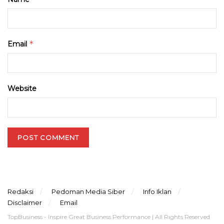
*
Email
Website
Redaksi
Pedoman Media Siber
Info Iklan
Disclaimer
Email
TopBusiness - Inspire Great Business Performance | All Rights Reserved