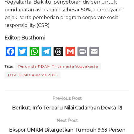
Yogyakarta. Baik itu, penyetoran dividen untuk
pendapatan asli daerah sebesar 50%, pembayaran
pajak, serta pemberian program corporate social
responsibility (CSR).
Editor: Busthomi
F
T
W
T
T
G
P
E
a
w
h
el
h
m
ri
m
Tags:
Perumda PDAM Tirtamarta Yogyakarta
c
it
a
e
re
ai
n
ai
TOP BUMD Awards 2025
e
te
ts
g
a
l
t
l
b
r
A
ra
d
o
p
m
s
Previous Post
o
p
Berikut, Info Terbaru Nilai Cadangan Devisa RI
k
Next Post
Ekspor UMKM Ditargetkan Tumbuh 9,63 Persen