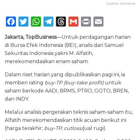
Ilustrasi: Istimewa
F
T
W
T
T
G
P
E
a
w
h
el
h
m
ri
m
Jakarta, TopBusiness
—Untuk perdagangan harian
c
it
a
e
re
ai
n
ai
di Bursa Efek Indonesia (BEI), analis dari Samuel
e
te
ts
g
a
l
t
l
Sekuritas Indonesia yakni M. Alfatih,
b
r
A
ra
d
merekomendasikan enam saham.
o
p
m
s
Dalam riset harian yang dipublikasikan pagi ini, ia
o
p
memberi rating
buy-TP (buy-take profit)
untuk
k
saham berkode AADI, BRMS, PTRO, GOTO, BREN,
dan INDY.
Melalui analisis pergerakan teknis saham-saham itu,
Alfatih merekomendasikan titik acuan berikut ini
(harga terakhir;
buy-TP; cutloss/
jual rugi).