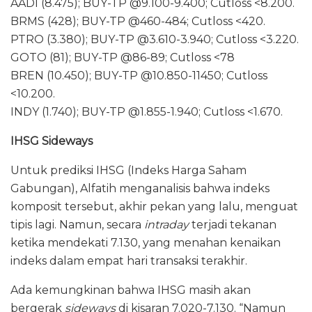
AADI (8.475); BUY-TP @9.100-9.400; Cutloss <8.200.
BRMS (428); BUY-TP @460-484; Cutloss <420.
PTRO (3.380); BUY-TP @3.610-3.940; Cutloss <3.220.
GOTO (81); BUY-TP @86-89; Cutloss <78
BREN (10.450); BUY-TP @10.850-11450; Cutloss
<10.200.
INDY (1.740); BUY-TP @1.855-1.940; Cutloss <1.670.
IHSG Sideways
Untuk prediksi IHSG (Indeks Harga Saham
Gabungan), Alfatih menganalisis bahwa indeks
komposit tersebut, akhir pekan yang lalu, menguat
tipis lagi. Namun, secara
intraday
terjadi tekanan
ketika mendekati 7.130, yang menahan kenaikan
indeks dalam empat hari transaksi terakhir.
Ada kemungkinan bahwa IHSG masih akan
bergerak
sideways
di kisaran 7.020-7.130. “Namun