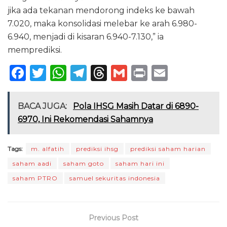
jika ada tekanan mendorong indeks ke bawah
7.020, maka konsolidasi melebar ke arah 6.980-
6.940, menjadi di kisaran 6.940-7.130,” ia
memprediksi.
F
T
W
T
T
G
P
E
a
w
h
el
h
m
ri
m
c
it
a
e
re
ai
n
ai
BACA JUGA:
Pola IHSG Masih Datar di 6890-
e
te
ts
g
a
l
t
l
6970, Ini Rekomendasi Sahamnya
b
r
A
ra
d
o
p
m
s
Tags:
m. alfatih
prediksi ihsg
prediksi saham harian
saham aadi
saham goto
saham hari ini
o
p
saham PTRO
samuel sekuritas indonesia
k
Previous Post