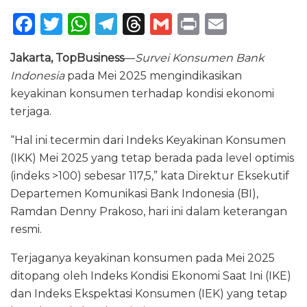
F
T
W
T
T
G
P
E
a
w
h
el
h
m
ri
m
Jakarta, TopBusiness
—
Survei Konsumen Bank
c
it
a
e
re
ai
n
ai
Indonesia
pada Mei 2025 mengindikasikan
e
te
ts
g
a
l
t
l
keyakinan konsumen terhadap kondisi ekonomi
b
r
A
ra
d
terjaga.
o
p
m
s
“Hal ini tecermin dari Indeks Keyakinan Konsumen
o
p
(IKK) Mei 2025 yang tetap berada pada level optimis
k
(indeks >100) sebesar 117,5,” kata Direktur Eksekutif
Departemen Komunikasi Bank Indonesia (BI),
Ramdan Denny Prakoso, hari ini dalam keterangan
resmi.
Terjaganya keyakinan konsumen pada Mei 2025
ditopang oleh Indeks Kondisi Ekonomi Saat Ini (IKE)
dan Indeks Ekspektasi Konsumen (IEK) yang tetap