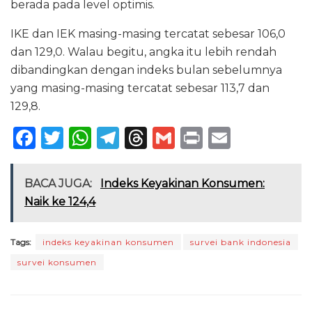
berada pada level optimis.
IKE dan IEK masing-masing tercatat sebesar 106,0
dan 129,0. Walau begitu, angka itu lebih rendah
dibandingkan dengan indeks bulan sebelumnya
yang masing-masing tercatat sebesar 113,7 dan
129,8.
F
T
W
T
T
G
P
E
a
w
h
el
h
m
ri
m
c
it
a
e
re
ai
n
ai
BACA JUGA:
Indeks Keyakinan Konsumen:
e
te
ts
g
a
l
t
l
Naik ke 124,4
b
r
A
ra
d
o
p
m
s
Tags:
indeks keyakinan konsumen
survei bank indonesia
survei konsumen
o
p
k