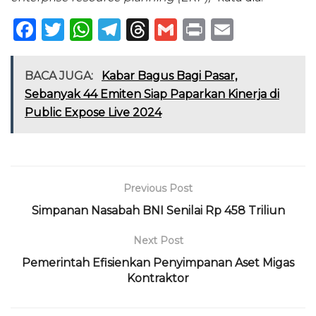
F
T
W
T
T
G
P
E
a
w
h
el
h
m
ri
m
c
it
a
e
re
ai
n
ai
BACA JUGA:
Kabar Bagus Bagi Pasar,
e
te
ts
g
a
l
t
l
Sebanyak 44 Emiten Siap Paparkan Kinerja di
Public Expose Live 2024
b
r
A
ra
d
o
p
m
s
o
p
k
Previous Post
Simpanan Nasabah BNI Senilai Rp 458 Triliun
Next Post
Pemerintah Efisienkan Penyimpanan Aset Migas
Kontraktor