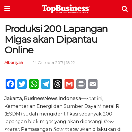
Produksi 200 Lapangan
Migas akan Dipantau
Online
Albarsyah
14 October 2017 | 18:22
F
T
W
T
T
G
P
E
a
w
h
el
h
m
ri
m
Jakarta, BusinessNews Indonesia—
Saat ini,
c
it
a
e
re
ai
n
ai
Kementerian Energi dan Sumber Daya Mineral RI
e
te
ts
g
a
l
t
l
(ESDM) sudah mengidentifikasi sebanyak 200
b
r
A
ra
d
lapangan blok migas yang akan dipasangi
flow
o
p
m
s
meter.
Pemasangan
flow meter a
kan dilakukan di