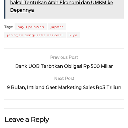
e
te
ts
g
a
l
t
l
bakal Tentukan Arah Ekonomi dan UMKM ke
Depannya
b
r
A
ra
d
o
p
m
s
Tags:
bayu priawan
japnas
o
p
jaringan pengusaha nasional
kiya
k
Previous Post
Bank UOB Terbitkan Obligasi Rp 500 Miliar
Next Post
9 Bulan, Intiland Gaet Marketing Sales Rp3 Triliun
Leave a Reply