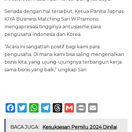
Senada dengan hal tersebut, Ketua Panitia Japnas-
KIYA Business Matching Sari W.Pramono
mengapresiasi tingginya antusiasme para
pengusaha Indonesia dan Korea.
“Acara ini sangatlah positif bagi kami para
pengusaha. Di mana kami bisa saling mengenalkan
bisnis kita, yang ujung-ujungnya terbangun kerja
sama bisnis yang baik,” ungkap Sari.
F
T
W
T
T
G
P
E
a
w
h
el
h
m
ri
m
c
it
a
e
re
ai
n
ai
BACA JUGA:
Kesuksesan Pemilu 2024 Dinilai