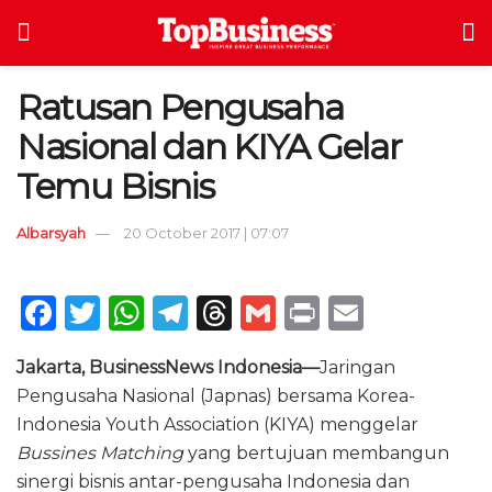
Ratusan Pengusaha
Nasional dan KIYA Gelar
Temu Bisnis
Albarsyah
20 October 2017 | 07:07
F
T
W
T
T
G
P
E
a
w
h
el
h
m
ri
m
Jakarta, BusinessNews Indonesia—
Jaringan
c
it
a
e
re
ai
n
ai
Pengusaha Nasional (Japnas) bersama Korea-
e
te
ts
g
a
l
t
l
Indonesia Youth Association (KIYA) menggelar
b
r
A
ra
d
Bussines Matching
yang bertujuan membangun
o
p
m
s
sinergi bisnis antar-pengusaha Indonesia dan