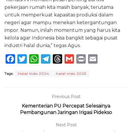
pekerjaan rumah kita masih banyak, terutama
untuk memperkuat kapasitas produksi dalam
negeri agar mampu menekan ketergantungan
impor. Namun, inilah momentum yang harus kita
kelola agar Indonesia bisa bangkit sebagai pusat
industri halal dunia,” tegas Agus.
F
T
W
T
T
G
P
E
a
w
h
el
h
m
ri
m
Tags:
Halal Indo 2024
halal indo 2025
c
it
a
e
re
ai
n
ai
e
te
ts
g
a
l
t
l
b
r
A
ra
d
Previous Post
o
p
m
s
Kementerian PU Percepat Selesainya
o
Pembangunan Jaringan Irigasi Pidekso
p
k
Next Post