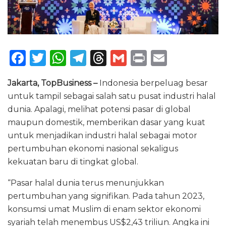
F
T
W
T
T
G
P
E
a
w
h
el
h
m
ri
m
Jakarta, TopBusiness –
Indonesia berpeluag besar
c
it
a
e
re
ai
n
ai
untuk tampil sebagai salah satu pusat industri halal
e
te
ts
g
a
l
t
l
dunia. Apalagi, melihat potensi pasar di global
b
r
A
ra
d
maupun domestik, memberikan dasar yang kuat
o
p
m
s
untuk menjadikan industri halal sebagai motor
pertumbuhan ekonomi nasional sekaligus
o
p
kekuatan baru di tingkat global.
k
“Pasar halal dunia terus menunjukkan
pertumbuhan yang signifikan. Pada tahun 2023,
konsumsi umat Muslim di enam sektor ekonomi
syariah telah menembus US$2,43 triliun. Angka ini