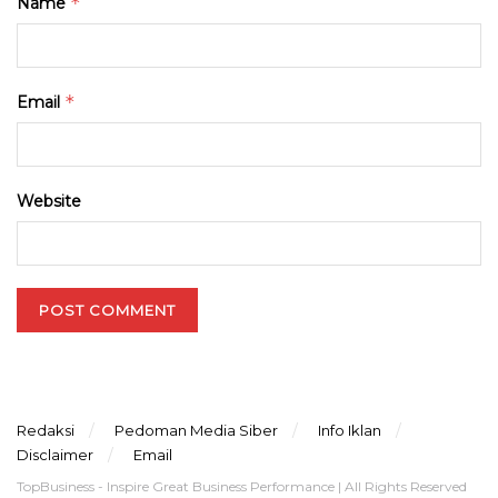
*
Name
*
Email
Website
Redaksi
Pedoman Media Siber
Info Iklan
Disclaimer
Email
TopBusiness - Inspire Great Business Performance | All Rights Reserved