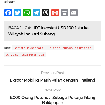
saham.
F
T
W
T
T
G
P
E
a
w
h
el
h
m
ri
m
c
it
a
e
re
ai
n
ai
BACA JUGA:
IFC Investasi USD 100 Juta ke
e
te
ts
g
a
l
t
l
Wilayah Industri Subang
b
r
A
ra
d
o
p
m
s
Tags:
astratel nusantara
jalan tol cikopo-palimanan
surya semesta internusa
o
p
k
Previous Post
Ekspor Mobil RI Masih Kalah dengan Thailand
Next Post
5.000 Orang Potensial Sebagai Pekerja Kilang
Balikpapan