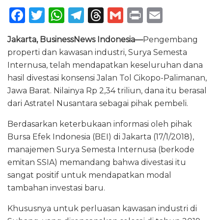
F
T
W
T
T
G
P
E
a
w
h
el
h
m
ri
m
Jakarta, BusinessNews Indonesia—
Pengembang
c
it
a
e
re
ai
n
ai
properti dan kawasan industri, Surya Semesta
e
te
ts
g
a
l
t
l
Internusa, telah mendapatkan keseluruhan dana
b
r
A
ra
d
hasil divestasi konsensi Jalan Tol Cikopo-Palimanan,
o
p
m
s
Jawa Barat. Nilainya Rp 2,34 triliun, dana itu berasal
dari Astratel Nusantara sebagai pihak pembeli.
o
p
k
Berdasarkan keterbukaan informasi oleh pihak
Bursa Efek Indonesia (BEI) di Jakarta (17/1/2018),
manajemen Surya Semesta Internusa (berkode
emitan SSIA) memandang bahwa divestasi itu
sangat positif untuk mendapatkan modal
tambahan investasi baru.
Khususnya untuk perluasan kawasan industri di