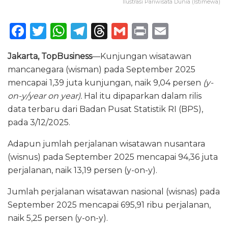
Ilustrasi Pariwisata Dunia (Istimewa)
F
T
W
T
T
G
P
E
a
w
h
el
h
m
ri
m
Jakarta, TopBusiness
—Kunjungan wisatawan
c
it
a
e
re
ai
n
ai
mancanegara (wisman) pada September 2025
e
te
ts
g
a
l
t
l
mencapai 1,39 juta kunjungan, naik 9,04 persen
(y-
b
r
A
ra
d
on-y/year on year).
Hal itu dipaparkan dalam rilis
o
p
m
s
data terbaru dari Badan Pusat Statistik RI (BPS),
pada 3/12/2025.
o
p
k
Adapun jumlah perjalanan wisatawan nusantara
(wisnus) pada September 2025 mencapai 94,36 juta
perjalanan, naik 13,19 persen (y-on-y).
Jumlah perjalanan wisatawan nasional (wisnas) pada
September 2025 mencapai 695,91 ribu perjalanan,
naik 5,25 persen (y-on-y).