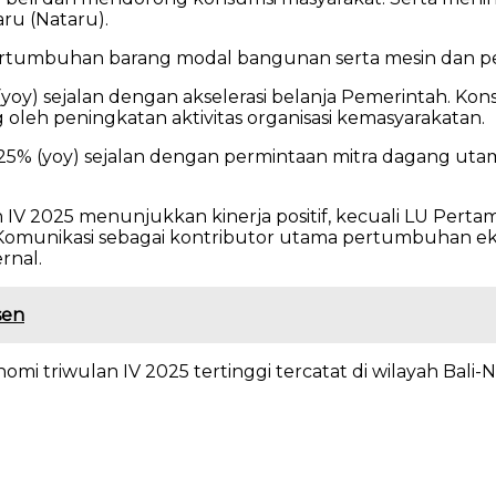
ru (Nataru).
 pertumbuhan barang modal bangunan serta mesin dan p
oy) sejalan dengan akselerasi belanja Pemerintah. K
leh peningkatan aktivitas organisasi kemasyarakatan.
 3,25% (yoy) sejalan dengan permintaan mitra dagang u
an IV 2025 menunjukkan kinerja positif, kecuali LU Pert
 Komunikasi sebagai kontributor utama pertumbuhan ek
rnal.
sen
mi triwulan IV 2025 tertinggi tercatat di wilayah Bali-N