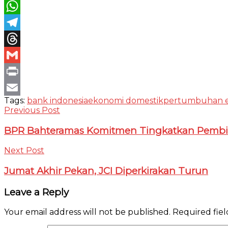
Twitter
WhatsApp
Telegram
Threads
Gmail
Print
Tags:
bank indonesia
ekonomi domestik
pertumbuhan 
Email
Previous Post
BPR Bahteramas Komitmen Tingkatkan Pemb
Next Post
Jumat Akhir Pekan, JCI Diperkirakan Turun
Leave a Reply
Your email address will not be published.
Required fie