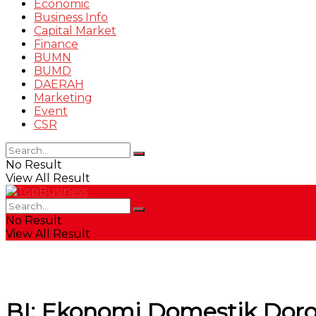
Economic
Business Info
Capital Market
Finance
BUMN
BUMD
DAERAH
Marketing
Event
CSR
No Result
View All Result
No Result
View All Result
BI: Ekonomi Domestik Dor