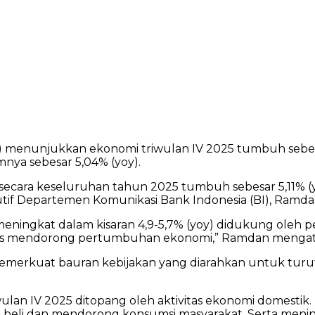
S) menunjukkan ekonomi triwulan IV 2025 tumbuh sebe
ya sebesar 5,04% (yoy).
secara keseluruhan tahun 2025 tumbuh sebesar 5,11% 
utif Departemen Komunikasi Bank Indonesia (BI), Ramda
eningkat dalam kisaran 4,9-5,7% (yoy) didukung oleh 
rus mendorong pertumbuhan ekonomi,” Ramdan mengat
s memerkuat bauran kebijakan yang diarahkan untuk t
ulan IV 2025 ditopang oleh aktivitas ekonomi domestik
 beli dan mendorong konsumsi masyarakat. Serta mening