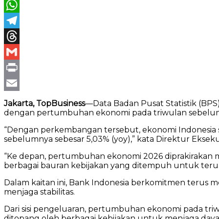
Twitter
WhatsApp
Telegram
Threads
Gmail
Print
Email
Jakarta, TopBusiness
—Data Badan Pusat Statistik (BP
dengan pertumbuhan ekonomi pada triwulan sebelumn
“Dengan perkembangan tersebut, ekonomi Indonesia 
sebelumnya sebesar 5,03% (yoy),” kata Direktur Eksek
“Ke depan, pertumbuhan ekonomi 2026 diprakirakan m
berbagai bauran kebijakan yang ditempuh untuk te
Dalam kaitan ini, Bank Indonesia berkomitmen teru
menjaga stabilitas.
Dari sisi pengeluaran, pertumbuhan ekonomi pada triw
ditopang oleh berbagai kebijakan untuk menjaga daya