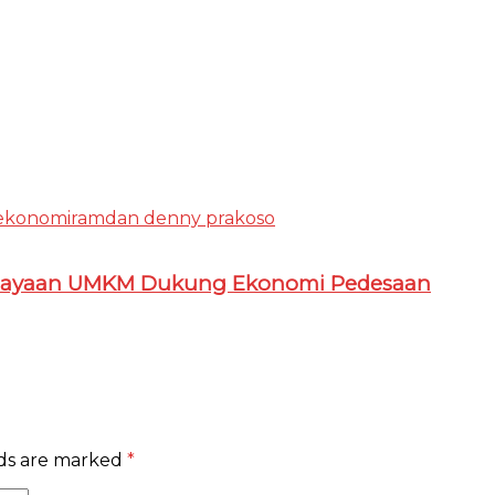
ekonomi
ramdan denny prakoso
iayaan UMKM Dukung Ekonomi Pedesaan
lds are marked
*