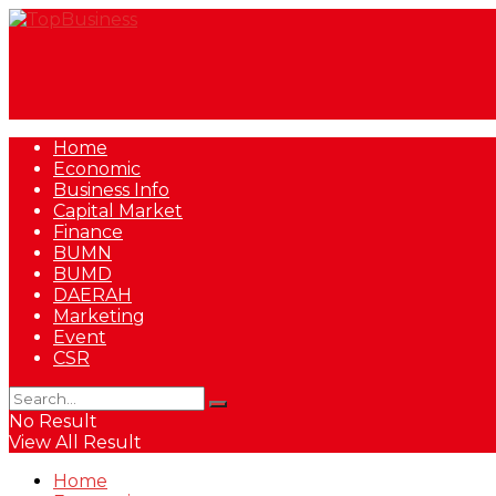
Home
Economic
Business Info
Capital Market
Finance
BUMN
BUMD
DAERAH
Marketing
Event
CSR
No Result
View All Result
Home