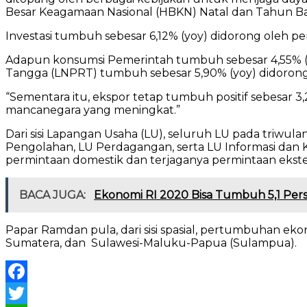
Besar Keagamaan Nasional (HBKN) Natal dan Tahun Ba
Investasi tumbuh sebesar 6,12% (yoy) didorong oleh
Adapun konsumsi Pemerintah tumbuh sebesar 4,55% (y
Tangga (LNPRT) tumbuh sebesar 5,90% (yoy) didorong o
“Sementara itu, ekspor tetap tumbuh positif sebesar
mancanegara yang meningkat.”
Dari sisi Lapangan Usaha (LU), seluruh LU pada triwul
Pengolahan, LU Perdagangan, serta LU Informasi dan
permintaan domestik dan terjaganya permintaan ekste
BACA JUGA:
Ekonomi RI 2020 Bisa Tumbuh 5,1 Per
Papar Ramdan pula, dari sisi spasial, pertumbuhan ekono
Sumatera, dan Sulawesi-Maluku-Papua (Sulampua).
Facebook