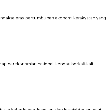
 mengakselerasi pertumbuhan ekonomi kerakyatan yang
ap perekonomian nasional, kendati berkali-kali
uka keberkahan, keadilan, dan kesejahteraan bagi