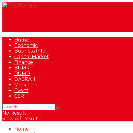
Home
Economic
Business Info
Capital Market
Finance
BUMN
BUMD
DAERAH
Marketing
Event
CSR
No Result
View All Result
Home