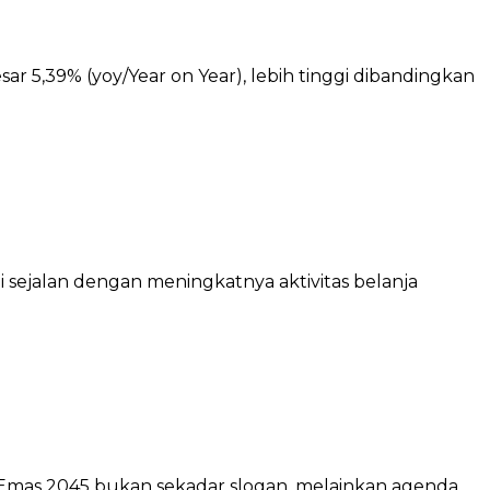
r 5,39% (yoy/Year on Year), lebih tinggi dibandingkan
 sejalan dengan meningkatnya aktivitas belanja
mas 2045 bukan sekadar slogan, melainkan agenda ...