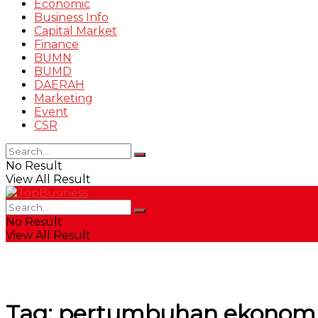
Economic
Business Info
Capital Market
Finance
BUMN
BUMD
DAERAH
Marketing
Event
CSR
No Result
View All Result
No Result
View All Result
Tag:
pertumbuhan ekonom