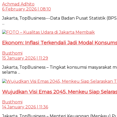
Achmad Adhito
6 February 2026 | 08:10
Jakarta, TopBusiness---Data Badan Pusat Statistik (B
...
Ekonom: Inflasi Terkendali Jadi Modal Kons
Busthomi
15 January 2026 | 11:29
Jakarta, TopBusiness – Tingkat konsumsi masyarakat m
selama ...
Wujudkan Visi Emas 2045, Menkeu Siap Selara
Busthomi
14 January 2026 | 11:36
Jakarta, TopBusiness – Menteri Keuangan (Menkeu) Pu