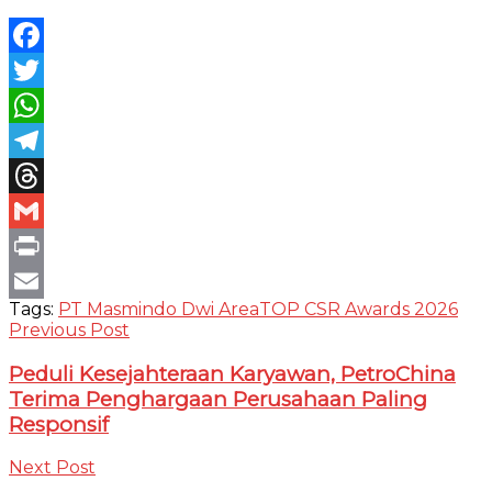
Facebook
Twitter
WhatsApp
Telegram
Threads
Gmail
Print
Tags:
PT Masmindo Dwi Area
TOP CSR Awards 2026
Email
Previous Post
Peduli Kesejahteraan Karyawan, PetroChina
Terima Penghargaan Perusahaan Paling
Responsif
Next Post