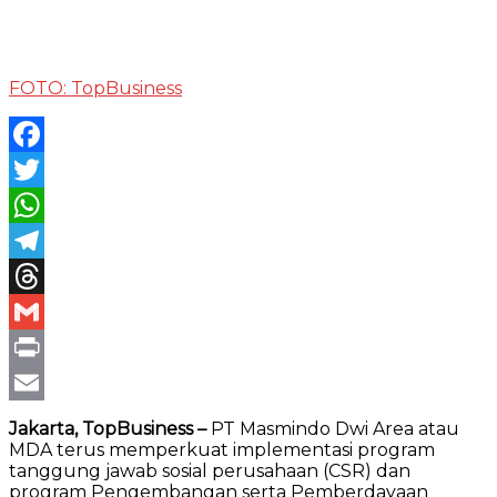
FOTO: TopBusiness
Facebook
Twitter
WhatsApp
Telegram
Threads
Gmail
Print
Email
Jakarta, TopBusiness –
PT Masmindo Dwi Area atau
MDA terus memperkuat implementasi program
tanggung jawab sosial perusahaan (CSR) dan
program Pengembangan serta Pemberdayaan