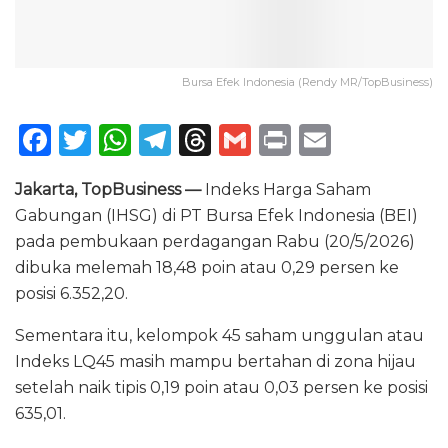
Bursa Efek Indonesia (Rendy MR/TopBusiness)
F
T
W
T
T
G
P
E
a
w
h
el
h
m
ri
m
Jakarta, TopBusiness —
Indeks Harga Saham
c
it
a
e
re
ai
n
ai
Gabungan (IHSG) di PT Bursa Efek Indonesia (BEI)
e
te
ts
g
a
l
t
l
pada pembukaan perdagangan Rabu (20/5/2026)
b
r
A
ra
d
dibuka melemah 18,48 poin atau 0,29 persen ke
o
p
m
s
posisi 6.352,20.
o
p
Sementara itu, kelompok 45 saham unggulan atau
k
Indeks LQ45 masih mampu bertahan di zona hijau
setelah naik tipis 0,19 poin atau 0,03 persen ke posisi
635,01.