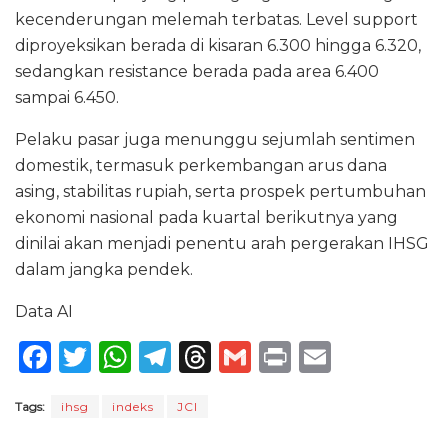
kecenderungan melemah terbatas. Level support
diproyeksikan berada di kisaran 6.300 hingga 6.320,
sedangkan resistance berada pada area 6.400
sampai 6.450.
Pelaku pasar juga menunggu sejumlah sentimen
domestik, termasuk perkembangan arus dana
asing, stabilitas rupiah, serta prospek pertumbuhan
ekonomi nasional pada kuartal berikutnya yang
dinilai akan menjadi penentu arah pergerakan IHSG
dalam jangka pendek.
Data AI
F
T
W
T
T
G
P
E
a
w
h
el
h
m
ri
m
Tags:
ihsg
indeks
JCI
c
it
a
e
re
ai
n
ai