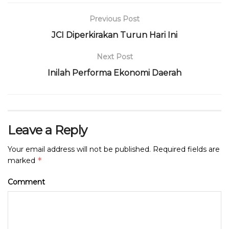
e
te
ts
g
a
l
t
l
b
r
A
ra
d
Previous Post
o
p
m
s
JCI Diperkirakan Turun Hari Ini
o
p
Next Post
k
Inilah Performa Ekonomi Daerah
Leave a Reply
Your email address will not be published.
Required fields are
*
marked
Comment