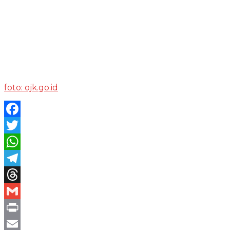
foto: ojk.go.id
Facebook
Twitter
WhatsApp
Telegram
Threads
Gmail
Print