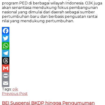
program PED di berbagai wilayah Indonesia. OJK juga
akan senantiasa mendukung fokus pembangunan
nasional yang dimulai dari daerah sebagai sumber
pertumbuhan baru dan berbasis penguatan rantai
nilai yang mendukung pertumbuhan.
Facebook
Twitter
WhatsApp
Telegram
Threads
Gmail
Print
Tags:
ojk
Email
Previous Post
BEI Suspensi BKDP hingga Pengumuman