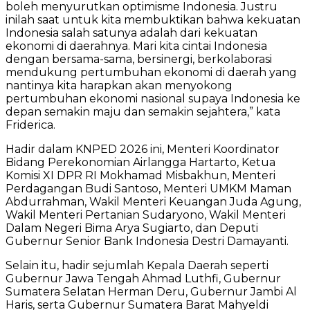
boleh menyurutkan optimisme Indonesia. Justru
inilah saat untuk kita membuktikan bahwa kekuatan
Indonesia salah satunya adalah dari kekuatan
ekonomi di daerahnya. Mari kita cintai Indonesia
dengan bersama-sama, bersinergi, berkolaborasi
mendukung pertumbuhan ekonomi di daerah yang
nantinya kita harapkan akan menyokong
pertumbuhan ekonomi nasional supaya Indonesia ke
depan semakin maju dan semakin sejahtera,” kata
Friderica.
Hadir dalam KNPED 2026 ini, Menteri Koordinator
Bidang Perekonomian Airlangga Hartarto, Ketua
Komisi XI DPR RI Mokhamad Misbakhun, Menteri
Perdagangan Budi Santoso, Menteri UMKM Maman
Abdurrahman, Wakil Menteri Keuangan Juda Agung,
Wakil Menteri Pertanian Sudaryono, Wakil Menteri
Dalam Negeri Bima Arya Sugiarto, dan Deputi
Gubernur Senior Bank Indonesia Destri Damayanti.
Selain itu, hadir sejumlah Kepala Daerah seperti
Gubernur Jawa Tengah Ahmad Luthfi, Gubernur
Sumatera Selatan Herman Deru, Gubernur Jambi Al
Haris, serta Gubernur Sumatera Barat Mahyeldi