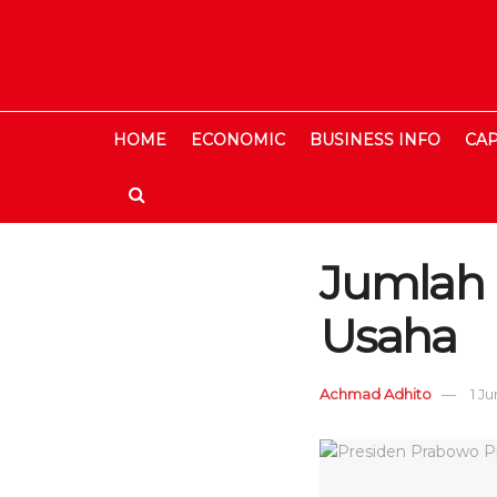
HOME
ECONOMIC
BUSINESS INFO
CAP
Jumlah 
Usaha
Achmad Adhito
1 J