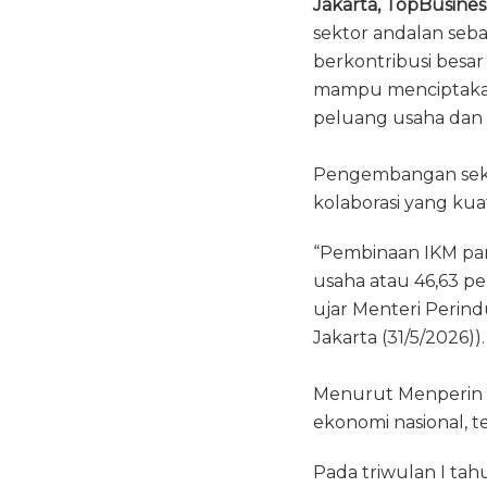
Jakarta, TopBusines
c
it
a
sektor andalan seb
e
te
ts
berkontribusi besar
b
r
A
mampu menciptakan
o
p
peluang usaha dan l
o
p
Pengembangan sekto
k
kolaborasi yang ku
“Pembinaan IKM pan
usaha atau 46,63 per
ujar Menteri Perind
Jakarta (31/5/2026)).
Menurut Menperin 
ekonomi nasional, 
Pada triwulan I ta