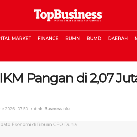
ITAL MARKET
FINANCE
BUMN
BUMD
DAERAH
IKM Pangan di 2,07 Jut
une 2026 | 07:50
rubrik:
Business Info