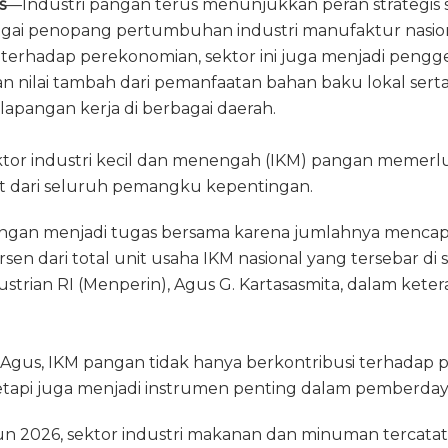
s
—Industri pangan terus menunjukkan peran strategis s
e
re
ai
n
ai
agai penopang pertumbuhan industri manufaktur nasiona
g
a
l
t
l
 terhadap perekonomian, sektor ini juga menjadi penggera
ra
d
 nilai tambah dari pemanfaatan bahan baku lokal se
m
s
apangan kerja di berbagai daerah.
r industri kecil dan menengah (IKM) pangan memerlu
at dari seluruh pemangku kepentingan.
gan menjadi tugas bersama karena jumlahnya mencapai
sen dari total unit usaha IKM nasional yang tersebar di 
ustrian RI (Menperin), Agus G. Kartasasmita, dalam keter
Agus, IKM pangan tidak hanya berkontribusi terhadap
tetapi juga menjadi instrumen penting dalam pemberday
hun 2026, sektor industri makanan dan minuman tercat