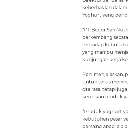
Direktur Jenderal 
keberhasilan dalam 
Yoghurt yang berlok
“PT Bogor Sari Nut
berkembang secara 
terhadap kebutuhan
yang mampu menjaga
kunjungan kerja ke 
Reni menjelaskan, 
untuk terus menin
cita rasa, tetapi j
keunikan produk ya
“Produk yoghurt y
kebutuhan pasar ya
bersaing apabila did