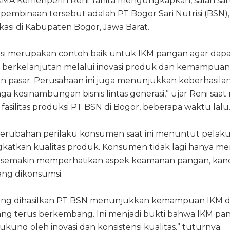
IKMA Kemenperin Reni Yanita mengungkapkan, salah sa
pembinaan tersebut adalah PT Bogor Sari Nutrisi (BSN)
asi di Kabupaten Bogor, Jawa Barat.
risi merupakan contoh baik untuk IKM pangan agar dap
berkelanjutan melalui inovasi produk dan kemampuan
 pasar. Perusahaan ini juga menunjukkan keberhasilan
 kesinambungan bisnis lintas generasi,” ujar Reni saa
fasilitas produksi PT BSN di Bogor, beberapa waktu lalu
perubahan perilaku konsumen saat ini menuntut pelaku
gkatkan kualitas produk. Konsumen tidak lagi hanya 
uga semakin memperhatikan aspek keamanan pangan, kand
ng dikonsumsi.
ang dihasilkan PT BSN menunjukkan kemampuan IKM 
ng terus berkembang. Ini menjadi bukti bahwa IKM p
ukung oleh inovasi dan konsistensi kualitas,” tuturnya.