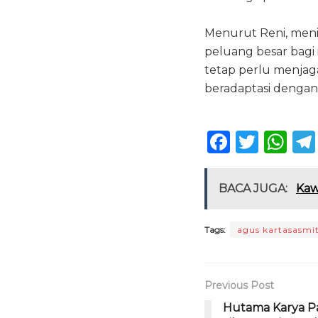
Menurut Reni, meni
peluang besar bagi
tetap perlu menja
beradaptasi dengan 
F
T
W
a
w
h
c
it
a
BACA JUGA:
Kaw
e
te
ts
b
r
A
Tags:
agus kartasasmi
o
p
o
p
Previous Post
k
Hutama Karya Pa