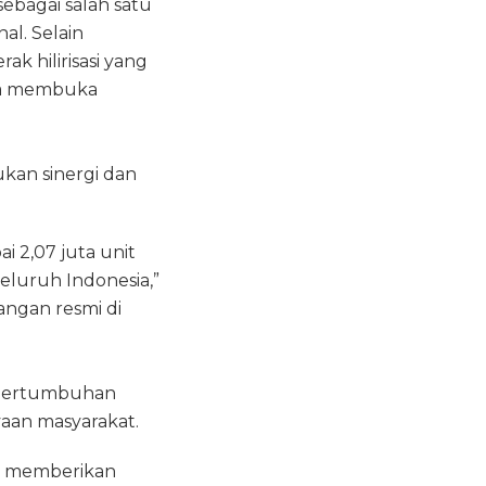
ebagai salah satu
l. Selain
k hilirisasi yang
rta membuka
kan sinergi dan
 2,07 juta unit
seluruh Indonesia,”
angan resmi di
 pertumbuhan
aan masyarakat.
at memberikan