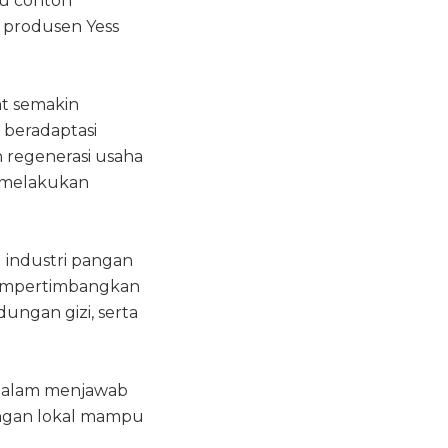
tu contoh
, produsen Yess
at semakin
 beradaptasi
 regenerasi usaha
t melakukan
.
 industri pangan
mempertimbangkan
ungan gizi, serta
dalam menjawab
angan lokal mampu