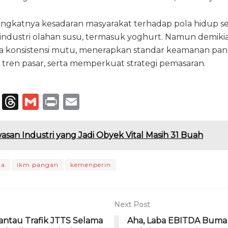
ngkatnya kesadaran masyarakat terhadap pola hidup s
 industri olahan susu, termasuk yoghurt. Namun demiki
ga konsistensi mutu, menerapkan standar keamanan p
tren pasar, serta memperkuat strategi pemasaran.
T
T
G
P
E
el
h
m
ri
m
e
re
ai
n
ai
asan Industri yang Jadi Obyek Vital Masih 31 Buah
g
a
l
t
l
ra
d
ta
ikm pangan
kemenperin
m
s
Next Post
ntau Trafik JTTS Selama
Aha, Laba EBITDA Buma 