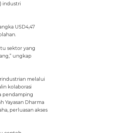
 industri
 angka USD4,47
olahan.
tu sektor yang
bang,” ungkap
industrian melalui
lin kolaborasi
aga pendamping
lah Yayasan Dharma
ha, perluasan akses