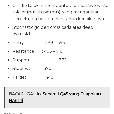
Candle terakhir membentuk formasi two white
soldier (bullish pattern), yang mengartikan
berpeluang besar melanjutkan kenaikannya.
Stochastic golden cross pada area deep
oversold.
Entry : 388 – 396
Resistance : 406 – 418
Support : 372
Stoploss : 370
Target : 448
BACA JUGA:
Ini Saham LQ45 yang Dijagokan
Hari Ini