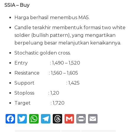
SSIA – Buy
Harga berhasil menembus MA5.
Candle terakhir membentuk formasi two white
soldier (bullish pattern), yang mengartikan
berpeluang besar melanjutkan kenaikannya.
Stochastic golden cross.
Entry : 1,490 – 1,520
Resistance : 1,560 – 1,605
Support : 1,425
Stoploss : 1,20
Target : 1,720
F
T
W
T
T
G
P
E
a
w
h
el
h
m
ri
m