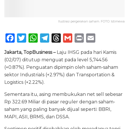
Ilustrasi pergerakan saham. FOTO: Istimewa
F
T
W
T
T
G
P
E
a
w
h
el
h
m
ri
m
Jakarta, TopBusiness –
Laju IHSG pada hari Kamis
c
it
a
e
re
ai
n
ai
(02/07) ditutup menguat pada level 5,744.56
e
te
ts
g
a
l
t
l
(+0.87%). Penguatan dipimpin oleh saham-saham
b
r
A
ra
d
sektor Industrials (+2.97%) dan Transportation &
o
p
m
s
Logistics (+2.22%).
o
p
Sementara itu, asing membukukan net sell sebesar
k
Rp 322.69 Miliar di pasar reguler dengan saham-
saham yang paling banyak dijual seperti: BBRI,
MAPI, ASII, BRMS, dan DSSA.
Sentimen positif disebabkan oleh meredanya tensi