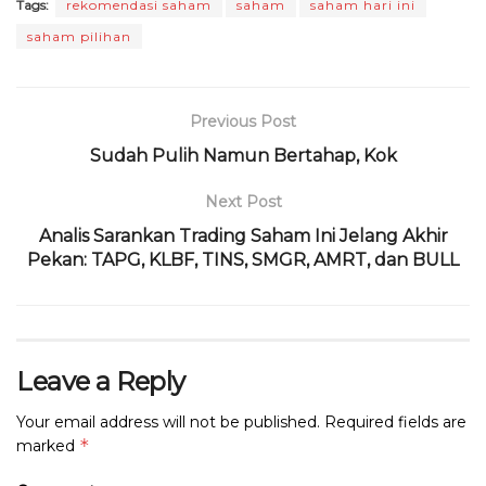
Tags:
rekomendasi saham
saham
saham hari ini
c
it
a
e
re
ai
n
ai
saham pilihan
e
te
ts
g
a
l
t
l
b
r
A
ra
d
o
p
m
s
Previous Post
o
p
Sudah Pulih Namun Bertahap, Kok
k
Next Post
Analis Sarankan Trading Saham Ini Jelang Akhir
Pekan: TAPG, KLBF, TINS, SMGR, AMRT, dan BULL
Leave a Reply
Your email address will not be published.
Required fields are
*
marked