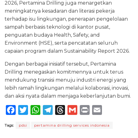
2026, Pertamina Drilling juga menargetkan
meningkatnya kesadaran dan literasi pekerja
terhadap isu lingkungan, penerapan pengelolaan
sampah berbasis teknologi di kantor pusat,
penguatan budaya Health, Safety, and
Environment (HSE), serta pencatatan seluruh
capaian program dalam Sustainability Report 2026.
Dengan berbagai inisiatif tersebut, Pertamina
Drilling menegaskan komitmennya untuk terus
mendukung transisi menuju industri energi yang
lebih ramah lingkungan melalui kolaborasi, inovasi,
dan aksi nyata dalam menjaga keberlanjutan bumi.
F
T
W
T
T
G
P
E
a
w
h
el
h
m
ri
m
Tags:
pdsi
pertamina drilling services indonesia
c
it
a
e
re
ai
n
ai