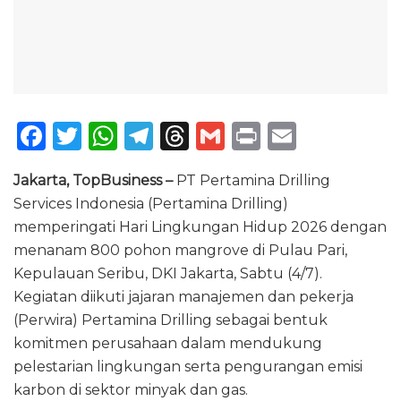
F
T
W
T
T
G
P
E
a
w
h
el
h
m
ri
m
Jakarta, TopBusiness –
PT Pertamina Drilling
c
it
a
e
re
ai
n
ai
Services Indonesia (Pertamina Drilling)
e
te
ts
g
a
l
t
l
memperingati Hari Lingkungan Hidup 2026 dengan
b
r
A
ra
d
menanam 800 pohon mangrove di Pulau Pari,
o
p
m
s
Kepulauan Seribu, DKI Jakarta, Sabtu (4/7).
Kegiatan diikuti jajaran manajemen dan pekerja
o
p
(Perwira) Pertamina Drilling sebagai bentuk
k
komitmen perusahaan dalam mendukung
pelestarian lingkungan serta pengurangan emisi
karbon di sektor minyak dan gas.