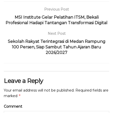
e
te
ts
g
a
l
t
l
b
r
A
ra
d
Previous Post
o
p
m
s
MSI Institute Gelar Pelatihan ITSM, Bekali
Profesional Hadapi Tantangan Transformasi Digital
o
p
k
Next Post
Sekolah Rakyat Terintegrasi di Medan Rampung
100 Persen, Siap Sambut Tahun Ajaran Baru
2026/2027
Leave a Reply
Your email address will not be published.
Required fields are
*
marked
Comment