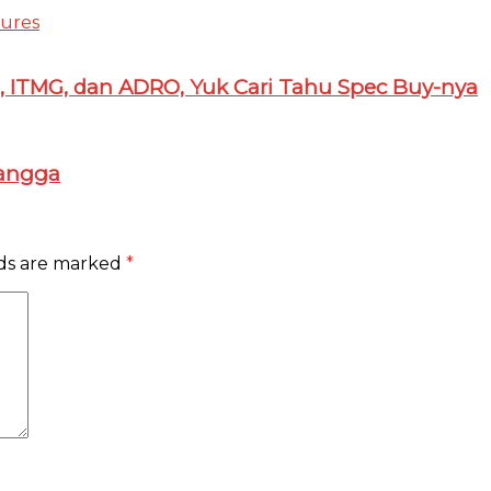
tures
M, ITMG, dan ADRO, Yuk Cari Tahu Spec Buy-nya
Tangga
lds are marked
*