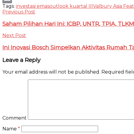
Tags:
investasi emas
outlook kuartal III
Valbury Asia Fea
Email
Previous Post
Saham Pilihan Hari Ini: ICBP, UNTR, TPIA, TLK
Next Post
Ini Inovasi Bosch Simpelkan Aktivitas Rumah 
Leave a Reply
Your email address will not be published.
Required fie
Comment
Name
*