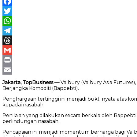
Facebook
Twitter
WhatsApp
Telegram
Threads
Gmail
Print
Email
Jakarta, TopBusiness —
Valbury (Valbury Asia Futures)
Berjangka Komoditi (Bappebti).
Penghargaan tertinggi ini menjadi bukti nyata atas k
kepadai nasabah.
Penilaian yang dilakukan secara berkala oleh Bappebti
perlindungan nasabah.
Pencapaian ini menjadi momentum berharga bagi Valb