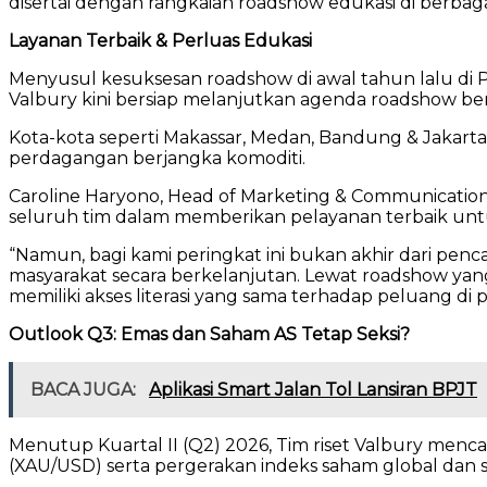
disertai dengan rangkaian roadshow edukasi di berbagai
Layanan Terbaik & Perluas Edukasi
Menyusul kesuksesan roadshow di awal tahun lalu di Po
Valbury kini bersiap melanjutkan agenda roadshow b
Kota-kota seperti Makassar, Medan, Bandung & Jakar
perdagangan berjangka komoditi.
Caroline Haryono, Head of Marketing & Communication 
seluruh tim dalam memberikan pelayanan terbaik unt
“Namun, bagi kami peringkat ini bukan akhir dari pe
masyarakat secara berkelanjutan. Lewat roadshow yan
memiliki akses literasi yang sama terhadap peluang di p
Outlook Q3: Emas dan Saham AS Tetap Seksi?
BACA JUGA:
Aplikasi Smart Jalan Tol Lansiran BPJT
Menutup Kuartal II (Q2) 2026, Tim riset Valbury menca
(XAU/USD) serta pergerakan indeks saham global dan 