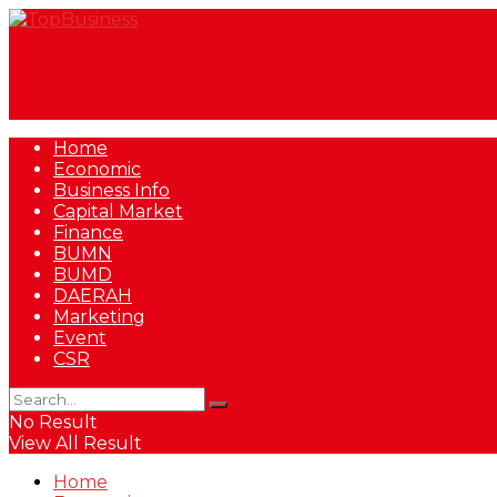
Home
Economic
Business Info
Capital Market
Finance
BUMN
BUMD
DAERAH
Marketing
Event
CSR
No Result
View All Result
Home