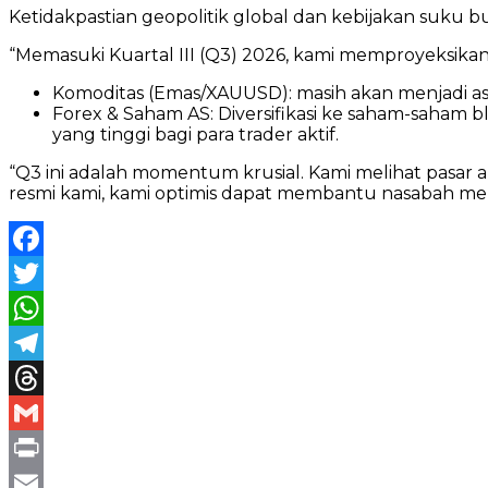
Ketidakpastian geopolitik global dan kebijakan suku 
“Memasuki Kuartal III (Q3) 2026, kami memproyeksikan 
Komoditas (Emas/XAUUSD): masih akan menjadi as
Forex & Saham AS: Diversifikasi ke saham-saham 
yang tinggi bagi para trader aktif.
“Q3 ini adalah momentum krusial. Kami melihat pasar 
resmi kami, kami optimis dapat membantu nasabah me
Facebook
Twitter
WhatsApp
Telegram
Threads
Gmail
Print