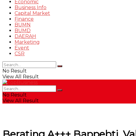
Economic
Business Info
Capital Market
Finance
BUMN
BUMD
DAERAH
Marketing
Event
CSR
No Result
View All Result
No Result
View All Result
Berating A+++ Bappebti, Va