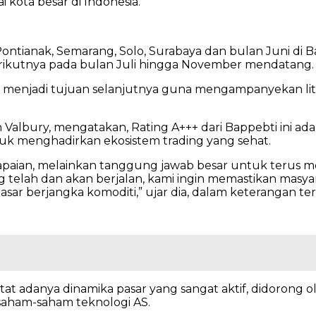
 kota besar di Indonesia.
ntianak, Semarang, Solo, Surabaya dan bulan Juni di Ba
erikutnya pada bulan Juli hingga November mendatang.
ta menjadi tujuan selanjutnya guna mengampanyekan li
Valbury, mengatakan, Rating A+++ dari Bappebti ini ada
uk menghadirkan ekosistem trading yang sehat.
ncapaian, melainkan tanggung jawab besar untuk terus
g telah dan akan berjalan, kami ingin memastikan masy
asar berjangka komoditi,” ujar dia, dalam keterangan tert
tat adanya dinamika pasar yang sangat aktif, didorong o
saham-saham teknologi AS.