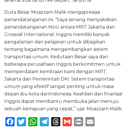
selama dua tahun ke depan,” lanjut ia.
Duta Besar Moazzam Malik mengapresiasi
penandatanganan ini. “Saya senang menyaksikan
penandatanganan MoU antara MRT Jakarta dan
Crossrail International. Inggris memiliki banyak
pengalaman dan pelajaran untuk dibagikan
tentang bagaimana mengembangkan sistem
transportasi umum. Kedutaan Besar saya dan
beberapa perusahaan Inggris berkomitmen untuk
memperdalam kemitraan kami dengan MRT
Jakarta dan Pemerintah DKI. Sistem transportasi
umum yang efektif sangat penting untuk masa
depan ibu kota danIndonesia. Keahlian dan finansial
Inggris dapat membantu membuka jalan menuju
sebuah kemajuan yang cepat,” ujar Moazzam Malik.
F
T
W
T
T
G
P
E