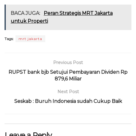
a
w
h
el
h
m
ri
m
c
it
a
e
re
ai
n
ai
BACA JUGA:
Peran Strategis MRT Jakarta
e
te
ts
g
a
l
t
l
untuk Properti
b
r
A
ra
d
o
p
m
s
Tags:
mrt jakarta
o
p
k
Previous Post
RUPST bank bjb Setujui Pembayaran Dividen Rp
879,6 Miliar
Next Post
Seskab : Buruh Indonesia sudah Cukup Baik
Leave a Reply