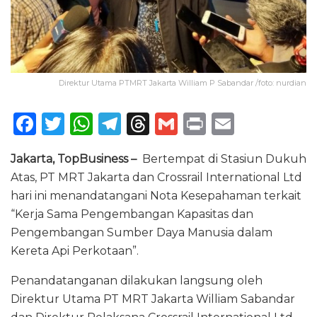
Direktur Utama PTMRT Jakarta William P Sabandar /foto: nurdian
F
T
W
T
T
G
P
E
a
w
h
el
h
m
ri
m
Jakarta, TopBusiness –
Bertempat di Stasiun Dukuh
c
it
a
e
re
ai
n
ai
Atas, PT MRT Jakarta dan Crossrail International Ltd
e
te
ts
g
a
l
t
l
hari ini menandatangani Nota Kesepahaman terkait
b
r
A
ra
d
“Kerja Sama Pengembangan Kapasitas dan
o
p
m
s
Pengembangan Sumber Daya Manusia dalam
Kereta Api Perkotaan”.
o
p
k
Penandatanganan dilakukan langsung oleh
Direktur Utama PT MRT Jakarta William Sabandar