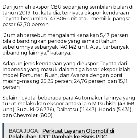
Dari jumlah ekspor CBU sepanjang sembilan bulan di
tahun 2019 itu, kata dia, ternyata ekspor kendaraan
Toyota berjumlah 147.806 unit atau memiliki pangsa
pasar 62,70 persen.
“Jumlah tersebut mengalami kenaikan 5,47 persen
bila dibandingkan periode yang sama di tahun
sebelumnya sebanyak 140.142 unit. Atau terbanyak
dibanding lainnya,” katanya.
Adapun jenis kendaraan yang diekspor Toyota dari
Indonesia yang masuk dalam tiga besar ekspor ialah
model Fortuner, Rush, dan Avanza dengan porsi
masing-masing 25,25 persen; 24,76 persen, dan 15,11
persen.
Selain Toyota, beberapa para Automaker lainnya yang
turut melakukan ekspor antara lain Mitsubishi (43.168
unit), Suzuki (26.736), Daihatsu (11.447), Honda (5.431),
dan Chevrolet (800).
BACA JUGA:
Perkuat Layanan Otomotif di
Pelabuhan, IPCC Rambah ke Bisnis PDC