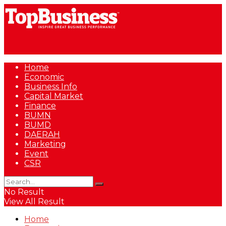
Home
Economic
Business Info
Capital Market
Finance
BUMN
BUMD
DAERAH
Marketing
Event
CSR
No Result
View All Result
Home