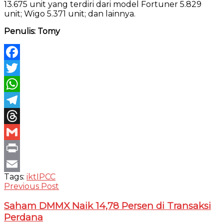
13.675 unit yang terdiri dari model Fortuner 5.829
unit; Wigo 5.371 unit; dan lainnya.
Penulis: Tomy
Facebook
Twitter
WhatsApp
Telegram
Threads
Gmail
Print
Tags:
ikt
IPCC
Email
Previous Post
Saham DMMX Naik 14,78 Persen di Transaksi
Perdana