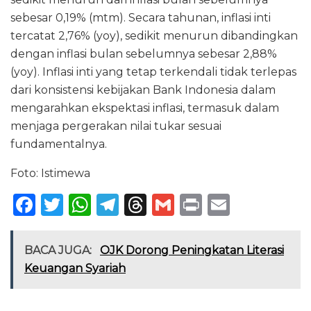
sebesar 0,19% (mtm). Secara tahunan, inflasi inti
tercatat 2,76% (yoy), sedikit menurun dibandingkan
dengan inflasi bulan sebelumnya sebesar 2,88%
(yoy). Inflasi inti yang tetap terkendali tidak terlepas
dari konsistensi kebijakan Bank Indonesia dalam
mengarahkan ekspektasi inflasi, termasuk dalam
menjaga pergerakan nilai tukar sesuai
fundamentalnya.
Foto: Istimewa
F
T
W
T
T
G
P
E
a
w
h
el
h
m
ri
m
c
it
a
e
re
ai
n
ai
BACA JUGA:
OJK Dorong Peningkatan Literasi
e
te
ts
g
a
l
t
l
Keuangan Syariah
b
r
A
ra
d