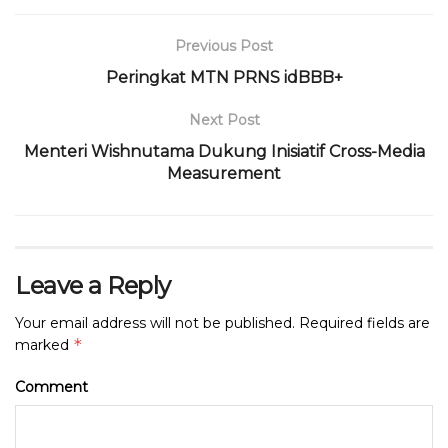
o
p
m
s
o
p
Previous Post
k
Peringkat MTN PRNS idBBB+
Next Post
Menteri Wishnutama Dukung Inisiatif Cross-Media
Measurement
Leave a Reply
Your email address will not be published.
Required fields are
*
marked
Comment