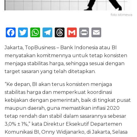
foto istimewa
F
T
W
T
T
G
P
E
a
w
h
el
h
m
ri
m
Jakarta, TopBusiness – Bank Indonesia atau BI
c
it
a
e
re
ai
n
ai
menyatakan komitmennya untuk tetap konsisten
e
te
ts
g
a
l
t
l
menjaga stabilitas harga, sehingga sesuai dengan
b
r
A
ra
d
target sasaran yang telah ditetapkan.
o
p
m
s
“Ke depan, BI akan terus konsisten menjaga
o
p
stabilitas harga dan memperkuat koordinasi
k
kebijakan dengan pemerintah, baik di tingkat pusat
maupun daerah, guna memastikan inflasi 2020
tetap rendah dan stabil dalam sasarannya sebesar
3,0% ± 1%,” kata Direktur Eksekutif Departemen
Komunikasi BI, Onny Widjanarko, di Jakarta, Selasa