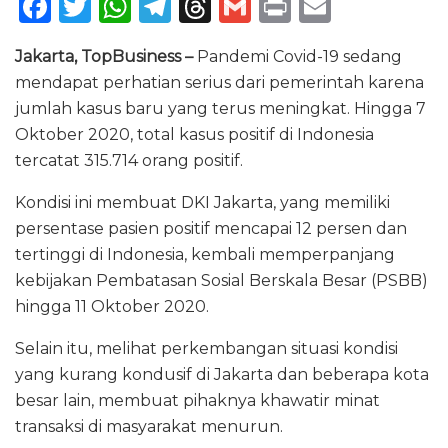
F
T
W
T
T
G
P
E
a
w
h
el
h
m
ri
m
Jakarta, TopBusiness –
Pandemi Covid-19 sedang
c
it
a
e
re
ai
n
ai
mendapat perhatian serius dari pemerintah karena
e
te
ts
g
a
l
t
l
jumlah kasus baru yang terus meningkat. Hingga 7
b
r
A
ra
d
Oktober 2020, total kasus positif di Indonesia
o
p
m
s
tercatat 315.714 orang positif.
o
p
Kondisi ini membuat DKI Jakarta, yang memiliki
k
persentase pasien positif mencapai 12 persen dan
tertinggi di Indonesia, kembali memperpanjang
kebijakan Pembatasan Sosial Berskala Besar (PSBB)
hingga 11 Oktober 2020.
Selain itu, melihat perkembangan situasi kondisi
yang kurang kondusif di Jakarta dan beberapa kota
besar lain, membuat pihaknya khawatir minat
transaksi di masyarakat menurun.