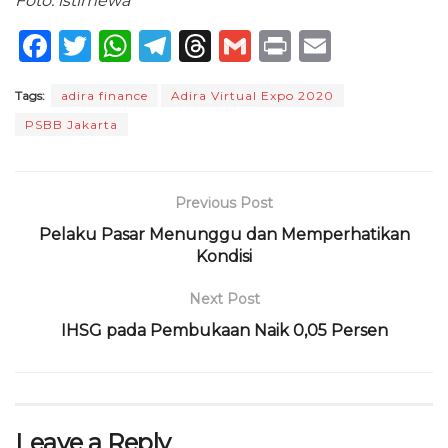
Foto: istimewa
F
T
W
T
T
G
P
E
a
w
h
el
h
m
ri
m
Tags:
adira finance
Adira Virtual Expo 2020
c
it
a
e
re
ai
n
ai
PSBB Jakarta
e
te
ts
g
a
l
t
l
b
r
A
ra
d
o
p
m
s
Previous Post
o
p
Pelaku Pasar Menunggu dan Memperhatikan
Kondisi
k
Next Post
IHSG pada Pembukaan Naik 0,05 Persen
Leave a Reply