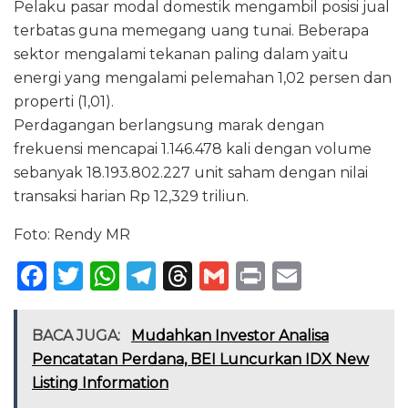
Pelaku pasar modal domestik mengambil posisi jual
terbatas guna memegang uang tunai. Beberapa
sektor mengalami tekanan paling dalam yaitu
energi yang mengalami pelemahan 1,02 persen dan
properti (1,01).
Perdagangan berlangsung marak dengan
frekuensi mencapai 1.146.478 kali dengan volume
sebanyak 18.193.802.227 unit saham dengan nilai
transaksi harian Rp 12,329 triliun.
Foto: Rendy MR
F
T
W
T
T
G
P
E
a
w
h
el
h
m
ri
m
c
it
a
e
re
ai
n
ai
BACA JUGA:
Mudahkan Investor Analisa
e
te
ts
g
a
l
t
l
Pencatatan Perdana, BEI Luncurkan IDX New
Listing Information
b
r
A
ra
d