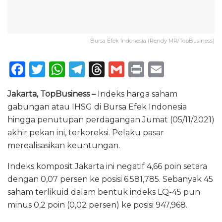
Bursa Efek Indonesia (Rendy MR/TopBusiness)
F
T
W
T
T
G
P
E
a
w
h
el
h
m
ri
m
Jakarta, TopBusiness –
Indeks harga saham
c
it
a
e
re
ai
n
ai
gabungan atau IHSG di Bursa Efek Indonesia
e
te
ts
g
a
l
t
l
hingga penutupan perdagangan Jumat (05/11/2021)
b
r
A
ra
d
akhir pekan ini, terkoreksi. Pelaku pasar
o
p
m
s
merealisasikan keuntungan.
o
p
Indeks komposit Jakarta ini negatif 4,66 poin setara
k
dengan 0,07 persen ke posisi 6.581,785. Sebanyak 45
saham terlikuid dalam bentuk indeks LQ-45 pun
minus 0,2 poin (0,02 persen) ke posisi 947,968.