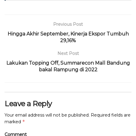
o
p
m
s
o
p
k
Previous Post
Hingga Akhir September, Kinerja Ekspor Tumbuh
29,16%
Next Post
Lakukan Topping Off, Summarecon Mall Bandung
bakal Rampung di 2022
Leave a Reply
Your email address will not be published.
Required fields are
*
marked
Comment