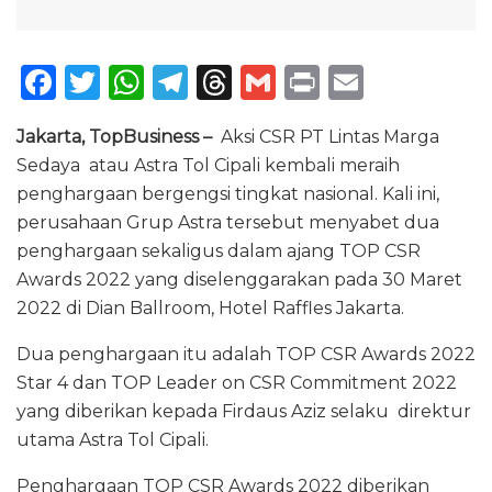
F
T
W
T
T
G
P
E
a
w
h
el
h
m
ri
m
Jakarta, TopBusiness –
Aksi CSR PT Lintas Marga
c
it
a
e
re
ai
n
ai
Sedaya atau Astra Tol Cipali kembali meraih
e
te
ts
g
a
l
t
l
penghargaan bergengsi tingkat nasional. Kali ini,
b
r
A
ra
d
perusahaan Grup Astra tersebut menyabet dua
o
p
m
s
penghargaan sekaligus dalam ajang TOP CSR
Awards 2022 yang diselenggarakan pada 30 Maret
o
p
2022 di Dian Ballroom, Hotel Raffles Jakarta.
k
Dua penghargaan itu adalah TOP CSR Awards 2022
Star 4 dan TOP Leader on CSR Commitment 2022
yang diberikan kepada Firdaus Aziz selaku direktur
utama Astra Tol Cipali.
Penghargaan TOP CSR Awards 2022 diberikan