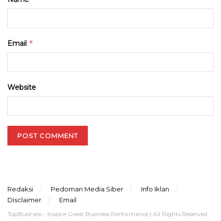
*
Email
Website
Redaksi
Pedoman Media Siber
Info Iklan
Disclaimer
Email
TopBusiness - Inspire Great Business Performance | All Rights Reserved