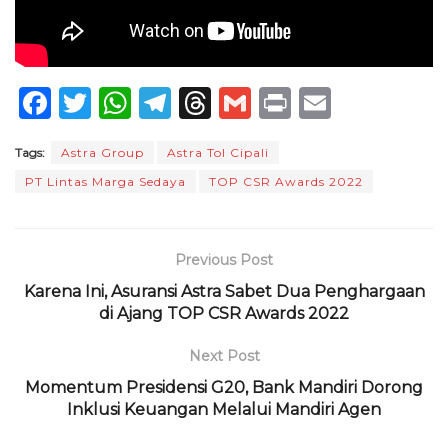
F
T
W
T
T
G
P
E
a
w
h
el
h
m
ri
m
Tags:
Astra Group
Astra Tol Cipali
c
it
a
e
re
ai
n
ai
PT Lintas Marga Sedaya
TOP CSR Awards 2022
e
te
ts
g
a
l
t
l
b
r
A
ra
d
o
p
m
s
Previous Post
o
p
Karena Ini, Asuransi Astra Sabet Dua Penghargaan
di Ajang TOP CSR Awards 2022
k
Next Post
Momentum Presidensi G20, Bank Mandiri Dorong
Inklusi Keuangan Melalui Mandiri Agen