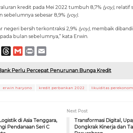
yaluran kredit pada Mei 2022 tumbuh 8,7%
(yoy),
relatif
 sebelumnya sebesar 8,9%
(yoy).
luar negeri bersih terkontraksi 2,9%
(yoy),
membaik diband
pada bulan sebelumnya,” kata Erwin.
T
T
G
P
E
el
h
m
ri
m
e
re
ai
n
ai
 Bank Perlu Percepat Penurunan Bunga Kredit
g
a
l
t
l
ra
d
erwin haryono
kredit perbankan 2022
likuiditas perekono
m
s
Next Post
Logistik di Asia Tenggara,
Transformasi Digital, Up
ngi Pendanaan Seri C
Dongkrak Kinerja dan Ta