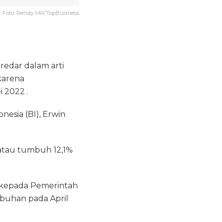
Foto: Rendy MR/TopBusiness
edar dalam arti
karena
 2022 .
nesia (BI), Erwin
 atau tumbuh 12,1%
h kepada Pemerintah
buhan pada April