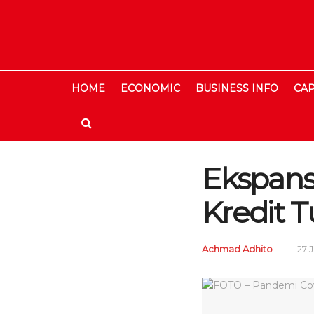
HOME
ECONOMIC
BUSINESS INFO
CAP
Ekspans
Kredit T
Achmad Adhito
27 J