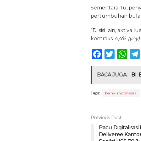
Sementara itu, pen
pertumbuhan bulan
“Di sisi lain, aktiva 
kontraksi 4,4%
(yoy)
F
T
W
a
w
h
c
it
a
BACA JUGA:
BI:
e
te
ts
b
r
A
Tags:
bank indonesia
o
p
o
p
Previous Post
k
Pacu Digitalisasi 
Deliveree Kanto