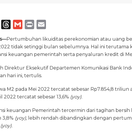
T
T
G
P
E
el
h
m
ri
m
ss—
Pertumbuhan likuiditas perekonomian atau uang ber
e
re
ai
n
ai
2022 tidak setinggi bulan sebelumnya. Hal ini terutama 
g
a
l
t
l
si keuangan pemerintah serta penyaluran kredit di Mei
ra
d
leh Direktur Eksekutif Departemen Komunikasi Bank Indo
m
s
hari ini, tertulis.
a M2 pada Mei 2022 tercatat sebesar Rp7.854,8 triliun
l 2022 tercatat sebesar 13,6%
(yoy).
si keuangan Pemerintah tercermin dari tagihan bersi
 3,8%
(yoy),
lebih rendah dibandingkan dengan pertum
%
(yoy).