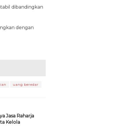
 stabil dibandingkan
ingkan dengan
mian
uang beredar
aya Jasa Raharja
ta Kelola