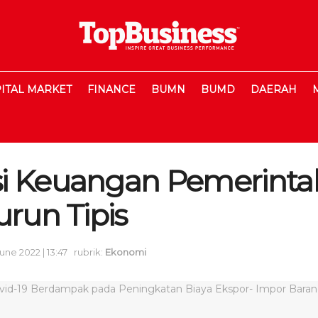
ITAL MARKET
FINANCE
BUMN
BUMD
DAERAH
i Keuangan Pemerinta
urun Tipis
une 2022 | 13:47
rubrik:
Ekonomi