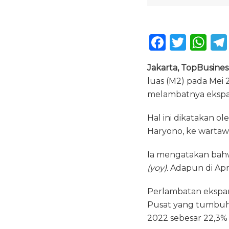
F
T
W
a
w
h
Jakarta, TopBusine
c
it
a
luas (M2) pada Mei 
e
te
ts
melambatnya ekspan
b
r
A
Hal ini dikatakan o
o
p
Haryono, ke wartawan 
o
p
k
Ia mengatakan bahw
(yoy).
Adapun di Apri
Perlambatan ekspan
Pusat yang tumbuh
2022 sebesar 22,3