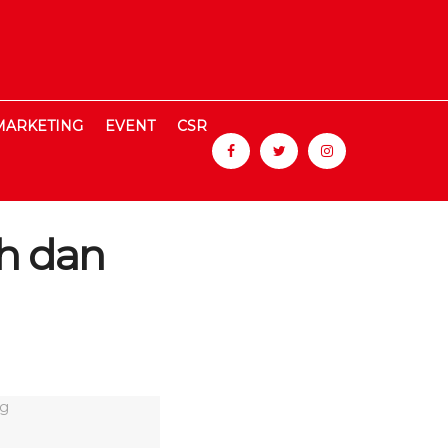
MARKETING
EVENT
CSR
h dan