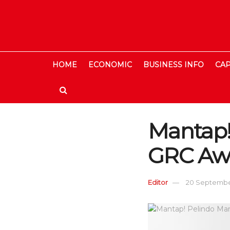
HOME
ECONOMIC
BUSINESS INFO
CAP
Mantap!
GRC Awa
Editor
20 September