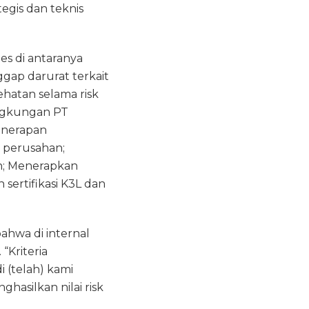
gis dan teknis
es di antaranya
ggap darurat terkait
ehatan selama risk
lingkungan PT
Penerapan
n perusahan;
ion; Menerapkan
sertifikasi K3L dan
hwa di internal
“Kriteria
 (telah) kami
hasilkan nilai risk