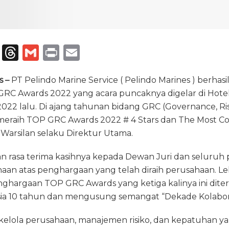
T
T
G
P
E
el
h
m
ri
m
s –
e
PT Pelindo Marine Service ( Pelindo Marines ) berhasi
re
ai
n
ai
C Awards 2022 yang acara puncaknya digelar di Hotel R
g
a
l
t
l
022 lalu. Di ajang tahunan bidang GRC (Governance, Ri
ra
d
s meraih TOP GRC Awards 2022 # 4 Stars dan The Most 
m
s
Warsilan selaku Direktur Utama.
n rasa terima kasihnya kepada Dewan Juri dan seluru
an atas penghargaan yang telah diraih perusahaan. Leb
ghargaan TOP GRC Awards yang ketiga kalinya ini diter
sia 10 tahun dan mengusung semangat “Dekade Kolabora
a kelola perusahaan, manajemen risiko, dan kepatuhan y