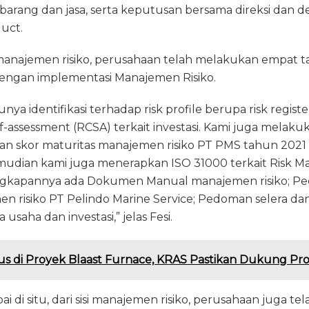
arang dan jasa, serta keputusan bersama direksi dan d
duct.
 manajemen risiko, perusahaan telah melakukan empat t
 dengan implementasi Manajemen Risiko.
nya identifikasi terhadap risk profile berupa risk regis
lf-assessment (RCSA) terkait investasi. Kami juga melaku
an skor maturitas manajemen risiko PT PMS tahun 2021 
 Kemudian kami juga menerapkan ISO 31000 terkait Risk
gkapannya ada Dokumen Manual manajemen risiko; Ped
n risiko PT Pelindo Marine Service; Pedoman selera dan t
saha dan investasi,” jelas Fesi.
us di Proyek Blaast Furnace, KRAS Pastikan Dukung P
i di situ, dari sisi manajemen risiko, perusahaan juga tel