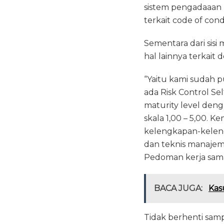
sistem pengadaaan b
terkait code of con
Sementara dari sisi
hal lainnya terkait
“Yaitu kami sudah pu
ada Risk Control Se
maturity level deng
skala 1,00 – 5,00.
kelengkapan-kelen
dan teknis manajeme
Pedoman kerja sama u
BACA JUGA:
Kas
Tidak berhenti sampa