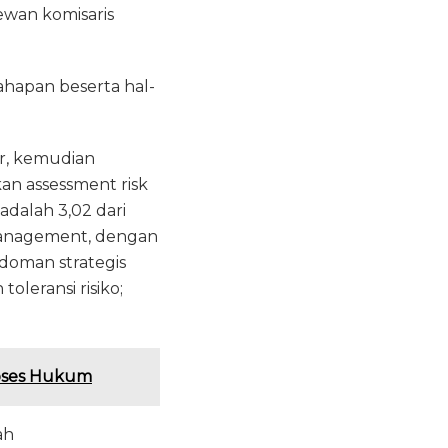
ewan komisaris
ahapan beserta hal-
ter, kemudian
kan assessment risk
adalah 3,02 dari
 Management, dengan
oman strategis
oleransi risiko;
roses Hukum
ah