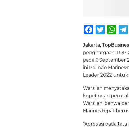
F
T
W
a
w
h
Jakarta, TopBusines
c
it
a
penghargaan TOP GR
e
te
ts
pada 6 September 2
b
r
A
ini Pelindo Marine
o
p
Leader 2022 untuk 
o
p
Warsilan menyataka
k
kepetingan perusaha
Warsilan, bahwa pen
Marines tepat beru
“Apresiasi pada tat