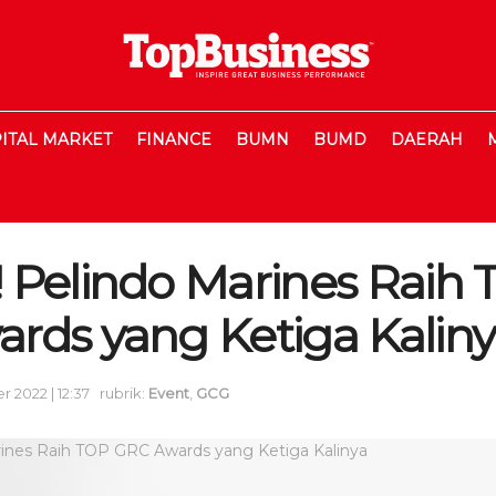
ITAL MARKET
FINANCE
BUMN
BUMD
DAERAH
 Pelindo Marines Raih
rds yang Ketiga Kalin
 2022 | 12:37
rubrik:
Event
,
GCG