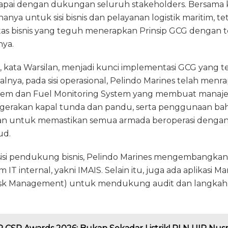
capai dengan dukungan seluruh stakeholders. Bersama k
hanya untuk sisi bisnis dan pelayanan logistik maritim, te
tas bisnis yang teguh menerapkan Prinsip GCG dengan te
nya.
asi, kata Warsilan, menjadi kunci implementasi GCG yang t
alnya, pada sisi operasional, Pelindo Marines telah menr
ystem dan Fuel Monitoring System yang membuat manaj
erakan kapal tunda dan pandu, serta penggunaan bah
kan untuk memastikan semua armada beroperasi dengan e
ud.
isi pendukung bisnis, Pelindo Marines mengembangkan
m IT internal, yakni IMAIS. Selain itu, juga ada aplikasi M
isk Management) untuk mendukung audit dan langkah pr