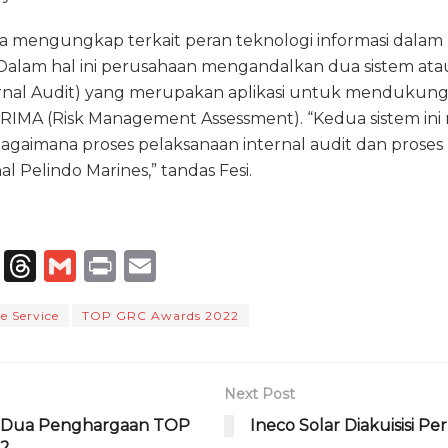
ga mengungkap terkait peran teknologi informasi dal
alam hal ini perusahaan mengandalkan dua sistem atau a
ernal Audit) yang merupakan aplikasi untuk mendukung 
RIMA (Risk Management Assessment). “Kedua sistem in
aimana proses pelaksanaan internal audit dan proses 
al Pelindo Marines,” tandas Fesi.
T
T
G
P
E
el
h
m
ri
m
e Service
TOP GRC Awards 2022
e
re
ai
n
ai
g
a
l
t
l
ra
d
Next Post
m
s
ih Dua Penghargaan TOP
Ineco Solar Diakuisisi P
22