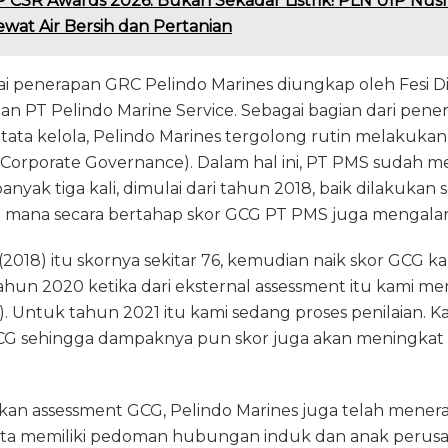
 CSR Awards 2026: Bukan Sekadar Listrik! PLN UIP Nus
at Air Bersih dan Pertanian
i penerapan GRC Pelindo Marines diungkap oleh Fesi Di
an PT Pelindo Marine Service. Sebagai bagian dari pene
i tata kelola, Pelindo Marines tergolong rutin melakukan
orporate Governance). Dalam hal ini, PT PMS sudah 
nyak tiga kali, dimulai dari tahun 2018, baik dilakukan 
i mana secara bertahap skor GCG PT PMS juga mengalam
(2018) itu skornya sekitar 76, kemudian naik skor GCG ka
ahun 2020 ketika dari eksternal assessment itu kami m
k). Untuk tahun 2021 itu kami sedang proses penilaian. 
CG sehingga dampaknya pun skor juga akan meningkat di
ukan assessment GCG, Pelindo Marines juga telah mener
erta memiliki pedoman hubungan induk dan anak perus