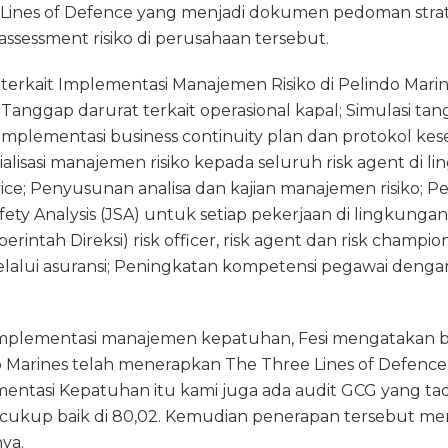
ines of Defence yang menjadi dokumen pedoman strate
ssessment risiko di perusahaan tersebut.
 terkait Implementasi Manajemen Risiko di Pelindo Marin
anggap darurat terkait operasional kapal; Simulasi tan
 Implementasi business continuity plan dan protokol kes
ialisasi manajemen risiko kepada seluruh risk agent di 
ice; Penyusunan analisa dan kajian manajemen risiko; 
ty Analysis (JSA) untuk setiap pekerjaan di lingkunga
erintah Direksi) risk officer, risk agent dan risk champ
elalui asuransi; Peningkatan kompetensi pegawai dengan 
mplementasi manajemen kepatuhan, Fesi mengatakan ba
Marines telah menerapkan The Three Lines of Defence. 
entasi Kepatuhan itu kami juga ada audit GCG yang tadi
cukup baik di 80,02. Kemudian penerapan tersebut meng
nya.