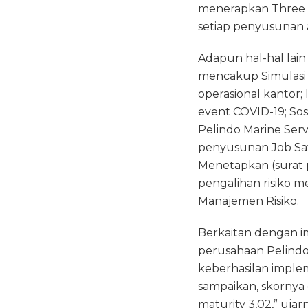
menerapkan Three L
setiap penyusunan a
Adapun hal-hal lain
mencakup Simulasi T
operasional kantor;
event COVID-19; Sos
Pelindo Marine Serv
penyusunan Job Safe
Menetapkan (surat p
pengalihan risiko m
Manajemen Risiko.
Berkaitan dengan i
perusahaan Pelindo 
keberhasilan implem
sampaikan, skornya 
maturity 3,02,” ujar