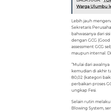
BACA JUGA:
TOP
Warga Ulumbu lew
Lebih jauh mengena
Sekretaris Perusaha
bahwasanya dari sis
dengan GCG (Good C
assessment GCG seba
maupun internal. D
“Mulai dari awalnya 
kemudian di akhir t
80,02 (kategori bai
perbaikan proses G
ungkap Fesi.
Selain rutin melak
Blowing System, s