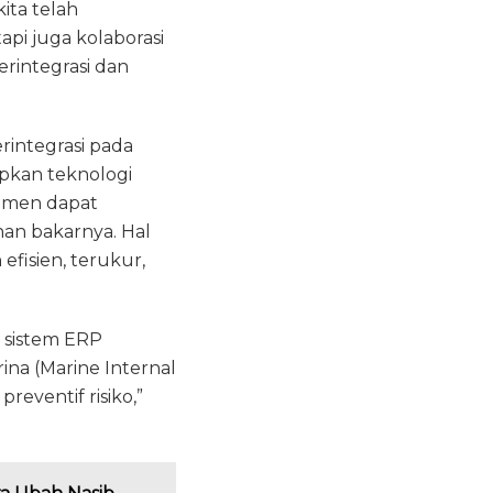
ita telah
tapi juga kolaborasi
rintegrasi dan
erintegrasi pada
apkan teknologi
emen dapat
an bakarnya. Hal
fisien, terukur,
 sistem ERP
arina (Marine Internal
eventif risiko,”