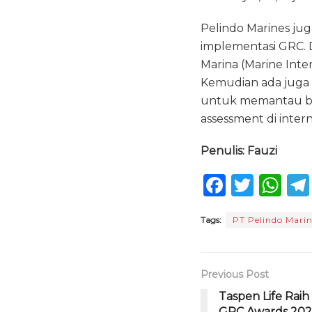
Pelindo Marines ju
implementasi GRC. D
Marina (Marine Int
Kemudian ada juga 
untuk memantau bag
assessment di intern
Penulis: Fauzi
F
T
W
a
w
h
Tags:
PT Pelindo Marin
c
it
a
e
te
ts
b
r
A
Previous Post
o
p
Taspen Life Ra
GRC Awards 20