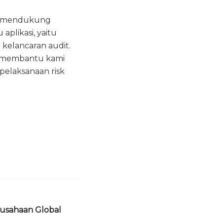
am mendukung
plikasi, yaitu
kelancaran audit.
i membantu kami
pelaksanaan risk
erusahaan Global