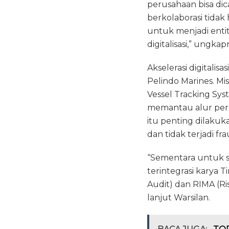
perusahaan bisa di
berkolaborasi tidak 
untuk menjadi enti
digitalisasi,” ungkap
Akselerasi digitalis
Pelindo Marines. Mis
Vessel Tracking S
memantau alur perg
itu penting dilaku
dan tidak terjadi fra
“Sementara untuk s
terintegrasi karya Ti
Audit) dan RIMA (R
lanjut Warsilan.