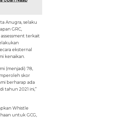
ra Ubah Nasib
ta Anugra, selaku
rapan GRC,
 assessment terkait
melakukan
secara eksternal
i kenaikan.
mi (menjadi) 78,
emperoleh skor
Kami berharap ada
 tahun 2021 ini,”
apkan Whistle
ahaan untuk GCG,