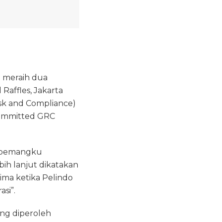
l meraih dua
affles, Jakarta
sk and Compliance)
Committed GRC
h pemangku
ih lanjut dikatakan
ima ketika Pelindo
si”.
ang diperoleh