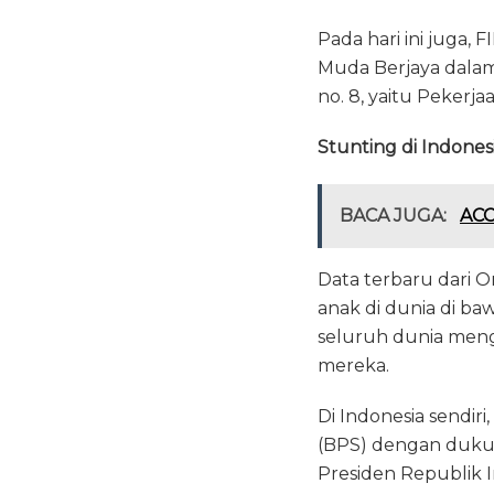
Pada hari ini juga
Muda Berjaya dalam
no. 8, yaitu Peker
Stunting di Indones
BACA JUGA:
ACC
Data terbaru dari 
anak di dunia di baw
seluruh dunia men
mereka.
Di Indonesia sendir
(BPS) dengan dukun
Presiden Republik I