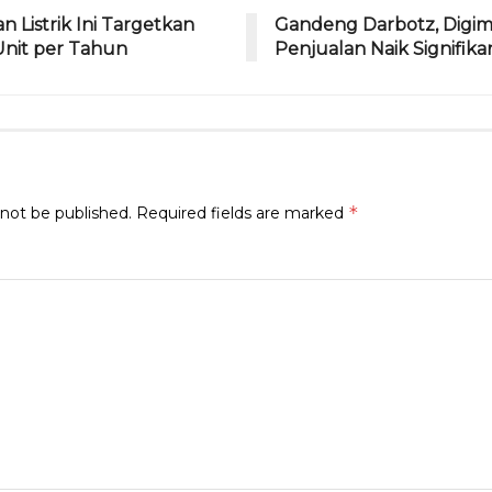
m
s
 Listrik Ini Targetkan
Gandeng Darbotz, Digi
Unit per Tahun
Penjualan Naik Signifika
*
 not be published.
Required fields are marked