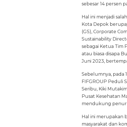
b
r
A
sebesar 14 persen pa
o
p
Hal ini menjadi sal
o
p
Kota Depok berupay
k
(GS), Corporate Com
Sustainability Dire
sebagai Ketua Tim 
atau biasa disapa 
Juni 2023, bertempa
Sebelumnya, pada 
FIFGROUP Peduli Stu
Seribu, Kiki Mutaki
Pusat Kesehatan Ma
mendukung penurun
Hal ini merupakan
masyarakat dan komu