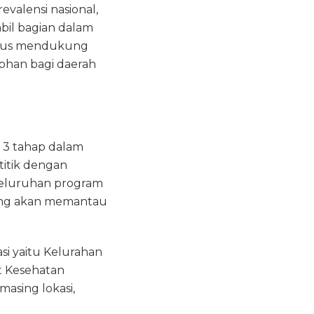
valensi nasional,
bil bagian dalam
okus mendukung
tohan bagi daerah
 3 tahap dalam
titik dengan
eseluruhan program
abang akan memantau
asi yaitu Kelurahan
t Kesehatan
asing lokasi,