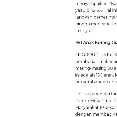
menyampaikan. “Kam
yaitu di 12,6%. Hal
langkah pemerinta
hingga mencapai an
lainnya.”
150 Anak Kurang Giz
FIFGROUP Peduli St
pemberian makanan s
masing-masing 50 an
ini adalah 150 anak
perkembangan anak
Untuk tahap pertama
Duren Mekar dan Ke
Masyarakat (Puskes
dengan membagikan