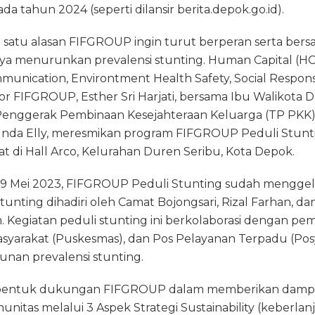
ra
d
da tahun 2024 (seperti dilansir berita.depok.go.id).
m
s
ah satu alasan FIFGROUP ingin turut berperan serta be
a menurunkan prevalensi stunting. Human Capital (HC
munication, Environtment Health Safety, Social Responsi
ctor FIFGROUP, Esther Sri Harjati, bersama Ibu Walikota 
Penggerak Pembinaan Kesejahteraan Keluarga (TP PKK) 
Bunda Elly, meresmikan program FIFGROUP Peduli Stunti
t di Hall Arco, Kelurahan Duren Seribu, Kota Depok.
19 Mei 2023, FIFGROUP Peduli Stunting sudah menggel
nting dihadiri oleh Camat Bojongsari, Rizal Farhan, d
m. Kegiatan peduli stunting ini berkolaborasi dengan pe
syarakat (Puskesmas), dan Pos Pelayanan Terpadu (Po
an prevalensi stunting.
 bentuk dukungan FIFGROUP dalam memberikan dampak
nitas melalui 3 Aspek Strategi Sustainability (keberlanj