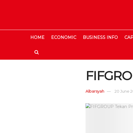
HOME
ECONOMIC
BUSINESS INFO
CAP
FIFGROU
Albarsyah
20 June 20