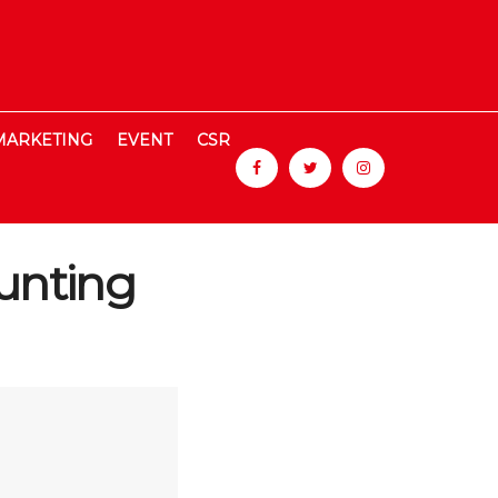
MARKETING
EVENT
CSR
unting