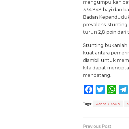
mengumpulkan data 
334.848 bayi dan ba
Badan Kependudukan
prevalensi stunting 
turun 2,8 poin dari
Stunting bukanlah 
kuat antara pemerin
diambil untuk meme
kita dapat mencipt
mendatang.
F
T
W
a
w
h
Tags:
Astra Group
a
c
it
a
e
te
ts
b
r
A
Previous Post