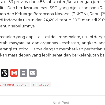
di 33 provinsi dan 486 kabupaten/kota dengan jumla
lita. Dan berdasarkan hasil SSGI yang dijelaskan pada Ra
 dan Keluarga Berencana Nasional (BKKBN), Rabu (25
di Indonesia turun dari 24,4% di tahun 2021 menjadi 21,6
 tahun sebelumnya.
masalah yang dapat diatasi dalam semalam, tetapi denga
tah, masyarakat, dan organisasi kesehatan, langkah-la
rangi stunting. Hanya dengan memberikan perhatian se
akan masa depan yang lebih sehat dan berkelanjutan bag
T
T
G
P
E
el
h
m
ri
m
stra international
FIF Group
e
re
ai
n
ai
g
a
l
t
l
ra
d
Next Post