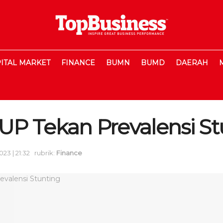
ITAL MARKET
FINANCE
BUMN
BUMD
DAERAH
P Tekan Prevalensi St
23 | 21:32
rubrik:
Finance