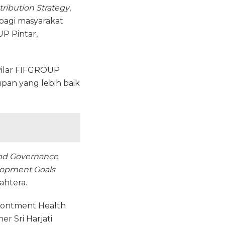
tribution Strategy
,
agi masyarakat
P Pintar,
Pilar FIFGROUP
pan yang lebih baik
and Governance
lopment Goals
ahtera.
irontment Health
er Sri Harjati