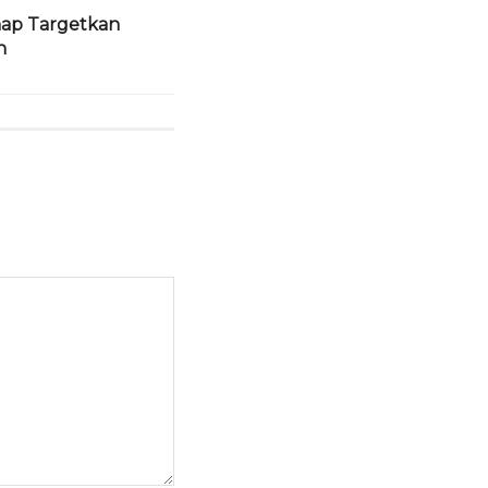
map Targetkan
n