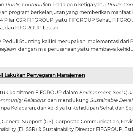
an
Public Contribut
ion. Pada poin ketiga yaitu
Public Con
n program berkelanjutan yang memberikan manfaat b
 4 Pilar CSR FIFGROUP, yaitu FIFGROUP Sehat, FIFGROU
, dan FIFGROUP Lestari.
Peduli Stunting kali ini merupakan implementasi dari 
sejalan
dengan misi perusahaan yaitu membawa kehidu
I Lakukan Penyegaran Manajemen
bentuk komitmen FIFGROUP dalam
Environment, Social, 
mmunity Relations
, dan mendukung
Sustainable Deve
anpa Kelaparan, dan ke-3 yaitu Kehidupan Sehat dan Sej
, General Support (GS), Corporate Communication, Env
nsibility (EHSSR) & Sustainability Director FIFGROUP, Esth