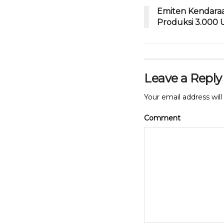
o
p
Emiten Kendaraan
Produksi 3.000 
o
p
k
Leave a Reply
Your email address will
Comment