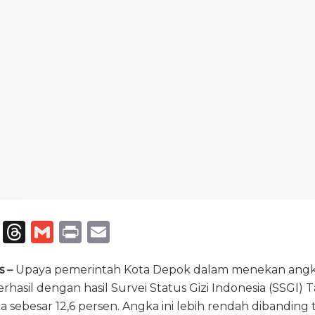
T
T
G
P
E
el
h
m
ri
m
s –
e
Upaya pemerintah Kota Depok dalam menekan angka
re
ai
n
ai
rhasil dengan hasil Survei Status Gizi Indonesia (SSGI)
g
a
l
t
l
ebesar 12,6 persen. Angka ini lebih rendah dibanding t