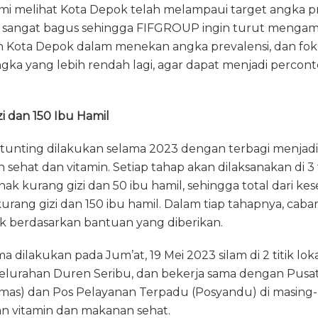
i melihat Kota Depok telah melampaui target angka pre
 ini sangat bagus sehingga FIFGROUP ingin turut mengam
h Kota Depok dalam menekan angka prevalensi, dan f
gka yang lebih rendah lagi, agar dapat menjadi percon
i dan 150 Ibu Hamil
unting dilakukan selama 2023 dengan terbagi menjadi
ehat dan vitamin. Setiap tahap akan dilaksanakan di 3 
ak kurang gizi dan 50 ibu hamil, sehingga total dari k
 kurang gizi dan 150 ibu hamil. Dalam tiap tahapnya, c
 berdasarkan bantuan yang diberikan.
 dilakukan pada Jum’at, 19 Mei 2023 silam di 2 titik lok
lurahan Duren Seribu, dan bekerja sama dengan Pusa
mas) dan Pos Pelayanan Terpadu (Posyandu) di masing-m
 vitamin dan makanan sehat.