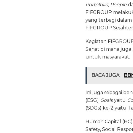
Portofolio, People
d
FIFGROUP melakuka
yang terbagi dalam
FIFGROUP Sejahtera
Kegiatan FIFGROUP 
Sehat di mana juga
untuk masyarakat.
BACA JUGA:
BBN
Ini juga sebagai 
(ESG)
Goals
yaitu
Co
(SDGs) ke-2 yaitu T
Human Capital (HC)
Safety, Social Respo