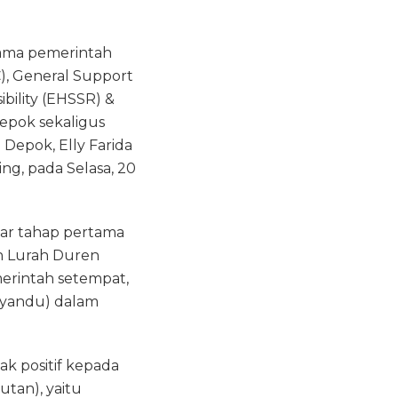
rsama pemerintah
), General Support
bility (EHSSR) &
Depok sekaligus
Depok, Elly Farida
ng, pada Selasa, 20
ar tahap pertama
an Lurah Duren
merintah setempat,
syandu) dalam
 positif kepada
utan), yaitu