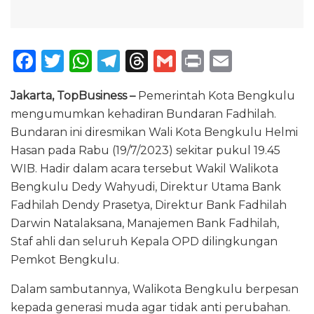
F
T
W
T
T
G
P
E
a
w
h
el
h
m
ri
m
Jakarta, TopBusiness –
Pemerintah Kota Bengkulu
c
it
a
e
re
ai
n
ai
mengumumkan kehadiran Bundaran Fadhilah.
e
te
ts
g
a
l
t
l
Bundaran ini diresmikan Wali Kota Bengkulu Helmi
b
r
A
ra
d
Hasan pada Rabu (19/7/2023) sekitar pukul 19.45
o
p
m
s
WIB. Hadir dalam acara tersebut Wakil Walikota
Bengkulu Dedy Wahyudi, Direktur Utama Bank
o
p
Fadhilah Dendy Prasetya, Direktur Bank Fadhilah
k
Darwin Natalaksana, Manajemen Bank Fadhilah,
Staf ahli dan seluruh Kepala OPD dilingkungan
Pemkot Bengkulu.
Dalam sambutannya, Walikota Bengkulu berpesan
kepada generasi muda agar tidak anti perubahan.