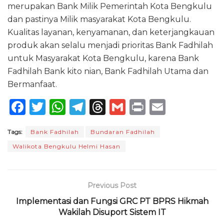
merupakan Bank Milik Pemerintah Kota Bengkulu
dan pastinya Milik masyarakat Kota Bengkulu.
Kualitas layanan, kenyamanan, dan keterjangkauan
produk akan selalu menjadi prioritas Bank Fadhilah
untuk Masyarakat Kota Bengkulu, karena Bank
Fadhilah Bank kito nian, Bank Fadhilah Utama dan
Bermanfaat.
F
T
W
T
T
G
P
E
a
w
h
el
h
m
ri
m
Tags:
Bank Fadhilah
Bundaran Fadhilah
c
it
a
e
re
ai
n
ai
Walikota Bengkulu Helmi Hasan
e
te
ts
g
a
l
t
l
b
r
A
ra
d
o
p
m
s
Previous Post
o
p
Implementasi dan Fungsi GRC PT BPRS Hikmah
Wakilah Disuport Sistem IT
k