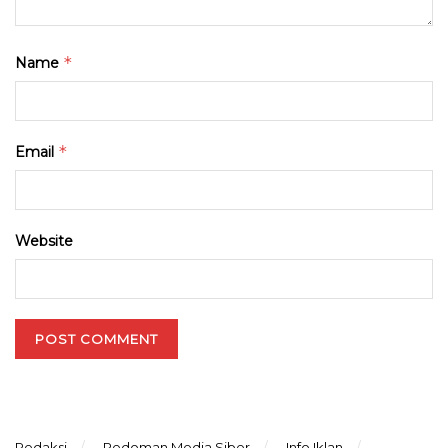
*
Name
*
Email
Website
Redaksi
Pedoman Media Siber
Info Iklan