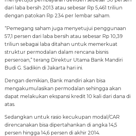
o
p
dari laba bersih 2013 atau sebesar Rp 5,461 triliun
k
dengan patokan Rp 234 per lembar saham.
“Pemegang saham juga menyetujui penggunaan
57,1 persen dari laba bersih atau sebesar Rp 10,39
triliun sebagai laba ditahan untuk memerkuat
struktur permodalan dalam rencana bisnis
perseroan,“ terang Direktur Utama Bank Mandiri
Budi G. Sadikin di Jakarta hari ini.
Dengan demikian, Bank mandiri akan bisa
mengakumulasikan permodalan sehingga akan
dapat melakukan ekspansi kredit 10 kali dari dana di
atas.
Sedangkan untuk rasio kecukupan modal/CAR
direncanakan bisa dipertahankan di angka 14,5
persen hingga 14,6 persen di akhir 2014.