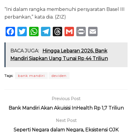
“Ini dalam rangka membenuhi persyaratan Basel III
perbankan,” kata dia. (ZIZ)
F
T
W
T
T
G
P
E
a
w
h
el
h
m
ri
m
c
it
a
e
re
ai
n
ai
BACA JUGA:
Hingga Lebaran 2026, Bank
e
te
ts
g
a
l
t
l
Mandiri Siapkan Uang Tunai Rp 44 Triliun
b
r
A
ra
d
o
p
m
s
Tags:
bank mandiri
deviden
o
p
k
Previous Post
Bank Mandiri Akan Akuisisi InHealth Rp 1,7 Triliun
Next Post
Seperti Negara dalam Negara, Eksistensi OJK