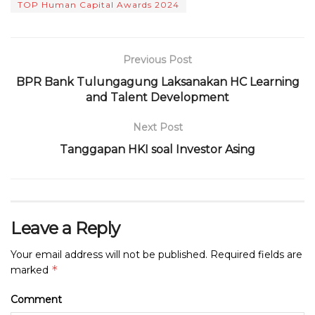
TOP Human Capital Awards 2024
b
r
A
ra
d
o
p
m
s
o
p
Previous Post
k
BPR Bank Tulungagung Laksanakan HC Learning
and Talent Development
Next Post
Tanggapan HKI soal Investor Asing
Leave a Reply
Your email address will not be published.
Required fields are
*
marked
Comment