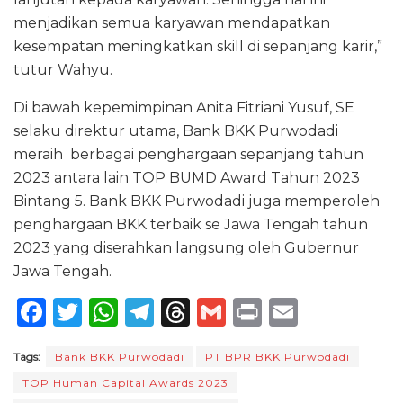
menjadikan semua karyawan mendapatkan
kesempatan meningkatkan skill di sepanjang karir,”
tutur Wahyu.
Di bawah kepemimpinan Anita Fitriani Yusuf, SE
selaku direktur utama, Bank BKK Purwodadi
meraih berbagai penghargaan sepanjang tahun
2023 antara lain TOP BUMD Award Tahun 2023
Bintang 5. Bank BKK Purwodadi juga memperoleh
penghargaan BKK terbaik se Jawa Tengah tahun
2023 yang diserahkan langsung oleh Gubernur
Jawa Tengah.
F
T
W
T
T
G
P
E
a
w
h
el
h
m
ri
m
Tags:
Bank BKK Purwodadi
PT BPR BKK Purwodadi
c
it
a
e
re
ai
n
ai
TOP Human Capital Awards 2023
e
te
ts
g
a
l
t
l