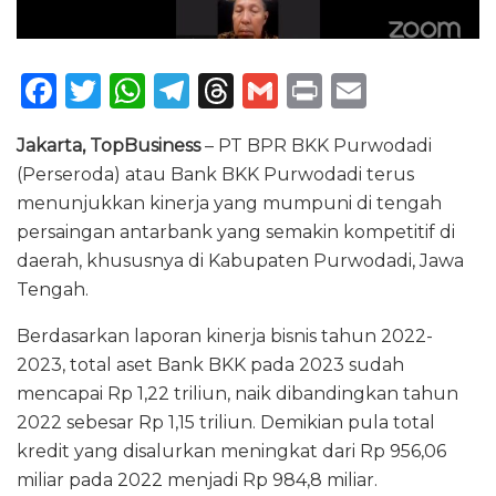
F
T
W
T
T
G
P
E
a
w
h
el
h
m
ri
m
Jakarta, TopBusiness
– PT BPR BKK Purwodadi
c
it
a
e
re
ai
n
ai
(Perseroda) atau Bank BKK Purwodadi terus
e
te
ts
g
a
l
t
l
menunjukkan kinerja yang mumpuni di tengah
b
r
A
ra
d
persaingan antarbank yang semakin kompetitif di
o
p
m
s
daerah, khususnya di Kabupaten Purwodadi, Jawa
Tengah.
o
p
k
Berdasarkan laporan kinerja bisnis tahun 2022-
2023, total aset Bank BKK pada 2023 sudah
mencapai Rp 1,22 triliun, naik dibandingkan tahun
2022 sebesar Rp 1,15 triliun. Demikian pula total
kredit yang disalurkan meningkat dari Rp 956,06
miliar pada 2022 menjadi Rp 984,8 miliar.