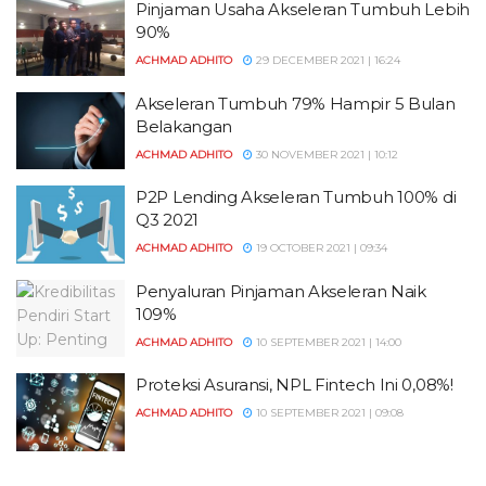
Pinjaman Usaha Akseleran Tumbuh Lebih
90%
ACHMAD ADHITO
29 DECEMBER 2021 | 16:24
Akseleran Tumbuh 79% Hampir 5 Bulan
Belakangan
ACHMAD ADHITO
30 NOVEMBER 2021 | 10:12
P2P Lending Akseleran Tumbuh 100% di
Q3 2021
ACHMAD ADHITO
19 OCTOBER 2021 | 09:34
Penyaluran Pinjaman Akseleran Naik
109%
ACHMAD ADHITO
10 SEPTEMBER 2021 | 14:00
Proteksi Asuransi, NPL Fintech Ini 0,08%!
ACHMAD ADHITO
10 SEPTEMBER 2021 | 09:08