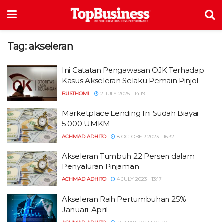
Tag:
akseleran
Ini Catatan Pengawasan OJK Terhadap
Kasus Akseleran Selaku Pemain Pinjol
BUSTHOMI
2 JULY 2025 | 14:19
Marketplace Lending Ini Sudah Biayai
5.000 UMKM
ACHMAD ADHITO
8 OCTOBER 2023 | 16:32
Akseleran Tumbuh 22 Persen dalam
Penyaluran Pinjaman
ACHMAD ADHITO
4 JULY 2023 | 13:17
Akseleran Raih Pertumbuhan 25%
Januari-April