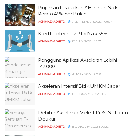
Pinjaman Disalurkan Akseleran Naik
Rerata 45% per Bulan
ACHMAD ADHITO
9 SEPTEMBER 2022 | 09:57
Kredit Fintech P2P Ini Naik 35%
ACHMAD ADHITO
30 JULY 2022 | 12:17
Pengguna Aplikasi Akseleran Lebihi
142.000
ACHMAD ADHITO
28 MAY 2022 | 09:49
Akseleran Intensif Bidik UMKM Jabar
ACHMAD ADHITO
1 FEBRUARY 2022 | 11:21
Debitur Akseleran Melejit 141%, NPL pun
Dicukur
ACHMAD ADHITO
11 JANUARY 2022 | 09:26