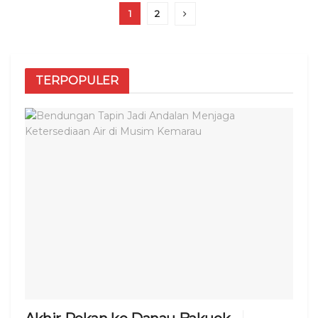
1
2
TERPOPULER