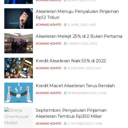
ACHMAD ADHITO
26 MAY 2023 | 07:20
Akseleran Menuju Penyaluran Pinjaman
Rp12 Triliun
ACHMAD ADHITO
12 APRIL 2023 | 14:57
Akseleran Melejit 25% di 2 Bulan Pertama
ACHMAD ADHITO
1 MARCH 2023 | 19:22
Kredit Akseleran Naik 55% di 2022
ACHMAD ADHITO
13 JANUARY 2023 | 16:21
Kredit Macet Akseleran Terus Rendah
ACHMAD ADHITO
29 NOVEMBER 2022 | 14:40
September, Penyaluran Pinjaman
Akseleran Tembus Rp350 Miliar
ACHMAD ADHITO
21 OCTOBER 2022 | 14:58