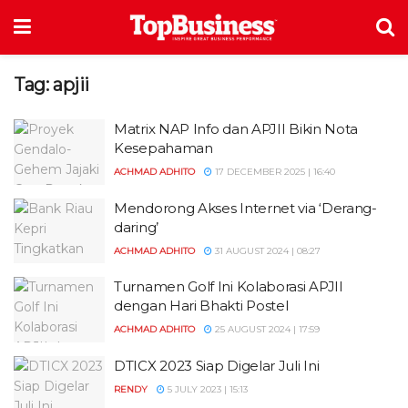
Tag:
apjii
Matrix NAP Info dan APJII Bikin Nota
Kesepahaman
ACHMAD ADHITO
17 DECEMBER 2025 | 16:40
Mendorong Akses Internet via ‘Derang-
daring’
ACHMAD ADHITO
31 AUGUST 2024 | 08:27
Turnamen Golf Ini Kolaborasi APJII
dengan Hari Bhakti Postel
ACHMAD ADHITO
25 AUGUST 2024 | 17:59
DTICX 2023 Siap Digelar Juli Ini
RENDY
5 JULY 2023 | 15:13