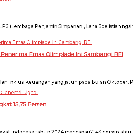
PS (Lembaga Penjamin Simpanan), Lana Soelistianingsih,
et Penerima Emas Olimpiade Ini Sambangi BEI
n Inklusi Keuangan yang jatuh pada bulan Oktober, PT B
gkat 15,75 Persen
rakat Indonesia tahun 2024 mencapai 65,43 persen atau m