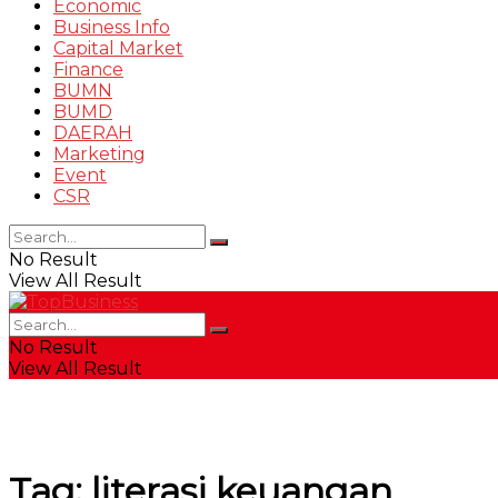
Economic
Business Info
Capital Market
Finance
BUMN
BUMD
DAERAH
Marketing
Event
CSR
No Result
View All Result
No Result
View All Result
Tag:
literasi keuangan