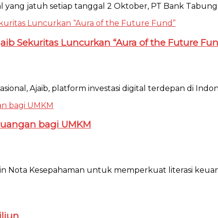
al yang jatuh setiap tanggal 2 Oktober, PT Bank Tabunga
ib Sekuritas Luncurkan “Aura of the Future Fu
onal, Ajaib, platform investasi digital terdepan di Indon
 Keuangan bagi UMKM
njalin Nota Kesepahaman untuk memperkuat literasi keu
iliun