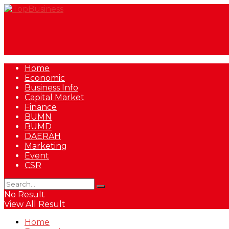
Home
Economic
Business Info
Capital Market
Finance
BUMN
BUMD
DAERAH
Marketing
Event
CSR
No Result
View All Result
Home