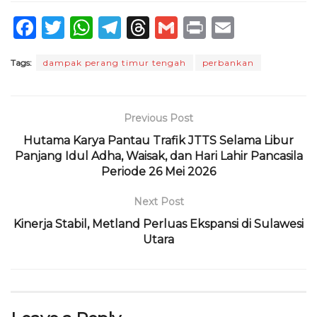
F
T
W
T
T
G
P
E
a
w
h
el
h
m
ri
m
Tags:
dampak perang timur tengah
perbankan
c
it
a
e
re
ai
n
ai
e
te
ts
g
a
l
t
l
b
r
A
ra
d
Previous Post
o
p
m
s
Hutama Karya Pantau Trafik JTTS Selama Libur
Panjang Idul Adha, Waisak, dan Hari Lahir Pancasila
o
p
Periode 26 Mei 2026
k
Next Post
Kinerja Stabil, Metland Perluas Ekspansi di Sulawesi
Utara