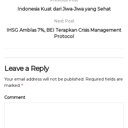
Previous Post
o
p
m
s
Indonesia Kuat dari Jiwa-Jiwa yang Sehat
o
p
Next Post
k
IHSG Amblas 7%, BEI Terapkan Crisis Management
Protocol
Leave a Reply
Your email address will not be published.
Required fields are
*
marked
Comment