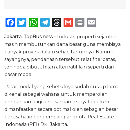
F
T
W
T
T
G
P
E
a
w
h
el
h
m
ri
m
Jakarta, TopBusiness –
Industri properti sejauh ini
c
it
a
e
re
ai
n
ai
masih membutuhkan dana besar guna membiayai
e
te
ts
g
a
l
t
l
banyak proyek dalam setiap tahunnya. Namun
b
r
A
ra
d
sayangnya, pendanaan tersebut relatif terbatas,
o
p
m
s
sehingga dibutuhkan alternatif lain seperti dari
pasar modal.
o
p
k
Pasar modal yang sebetulnya sudah cukup lama
dikenal sebagai wahana untuk memperoleh
pendanaan bagi perusahaan ternyata belum
dimanfaatkan secara optimal oleh sebagian besar
perusahaan pengembang anggota Real Estate
Indonesia (REI) DKI Jakarta.