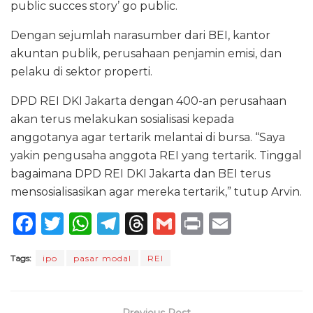
public succes story’ go public.
Dengan sejumlah narasumber dari BEI, kantor
akuntan publik, perusahaan penjamin emisi, dan
pelaku di sektor properti.
DPD REI DKI Jakarta dengan 400-an perusahaan
akan terus melakukan sosialisasi kepada
anggotanya agar tertarik melantai di bursa. “Saya
yakin pengusaha anggota REI yang tertarik. Tinggal
bagaimana DPD REI DKI Jakarta dan BEI terus
mensosialisasikan agar mereka tertarik,” tutup Arvin.
F
T
W
T
T
G
P
E
a
w
h
el
h
m
ri
m
Tags:
ipo
pasar modal
REI
c
it
a
e
re
ai
n
ai
e
te
ts
g
a
l
t
l
b
r
A
ra
d