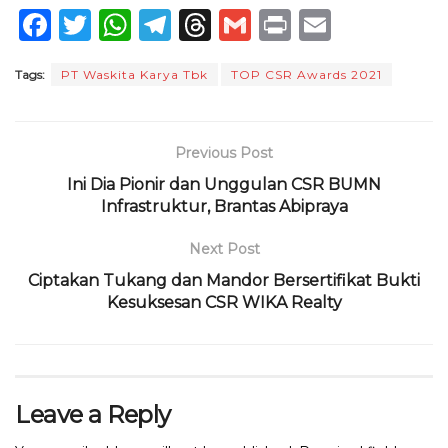
F
T
W
T
T
G
P
E
a
w
h
el
h
m
ri
m
Tags:
PT Waskita Karya Tbk
TOP CSR Awards 2021
c
it
a
e
re
ai
n
ai
e
te
ts
g
a
l
t
l
b
r
A
ra
d
Previous Post
o
p
m
s
Ini Dia Pionir dan Unggulan CSR BUMN
o
Infrastruktur, Brantas Abipraya
p
k
Next Post
Ciptakan Tukang dan Mandor Bersertifikat Bukti
Kesuksesan CSR WIKA Realty
Leave a Reply