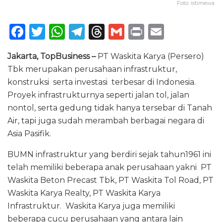
Foto: istimewa
F
T
W
T
T
G
P
E
a
w
h
el
h
m
ri
m
Jakarta, TopBusiness –
PT Waskita Karya (Persero)
c
it
a
e
re
ai
n
ai
Tbk merupakan perusahaan infrastruktur,
e
te
ts
g
a
l
t
l
konstruksi serta investasi terbesar di Indonesia.
b
r
A
ra
d
Proyek infrastrukturnya seperti jalan tol, jalan
o
p
m
s
nontol, serta gedung tidak hanya tersebar di Tanah
Air, tapi juga sudah merambah berbagai negara di
o
p
Asia Pasifik.
k
BUMN infrastruktur yang berdiri sejak tahun1961 ini
telah memiliki beberapa anak perusahaan yakni PT
Waskita Beton Precast Tbk, PT Waskita Tol Road, PT
Waskita Karya Realty, PT Waskita Karya
Infrastruktur. Waskita Karya juga memiliki
beberapa cucu perusahaan yang antara lain