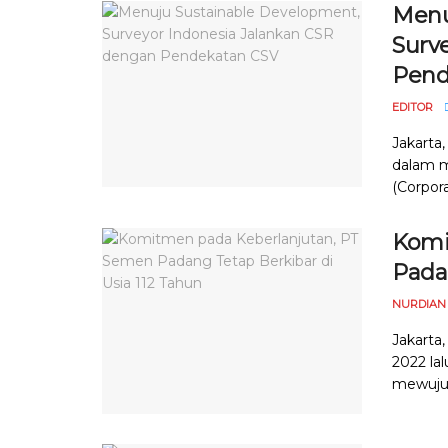
Men
Surv
Pend
EDITOR
Jakarta
dalam m
(Corpor
Komi
Padan
NURDIAN
Jakarta
2022 la
mewujud