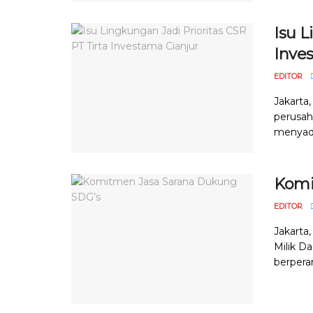
Isu L
Inve
EDITOR
Jakarta,
perusa
menyada
Komi
EDITOR
Jakarta
Milik D
berpera