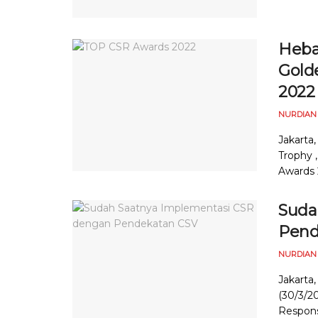
Heba
Gold
2022
NURDIAN
Jakarta
Trophy 
Awards 
Suda
Pend
NURDIAN
Jakarta
(30/3/2
Respons