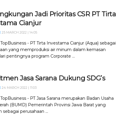
ingkungan Jadi Prioritas CSR PT Tirta
stama Cianjur
25 MARCH 2022 | 14:05
 TopBusiness - PT Tirta Investama Cianjur (Aqua) sebagai
haan yang memproduksi air minum dalam kemasan
ri pentingnya program Corporate ...
tmen Jasa Sarana Dukung SDG’s
24 MARCH 2022 | 11:03
, TopBusiness - PT Jasa Sarana merupakan Badan Usaha
aerah (BUMD) Pemerintah Provinsi Jawa Barat yang
n sebagai perusahaan ...