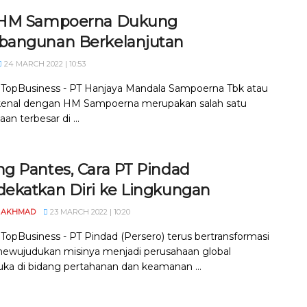
HM Sampoerna Dukung
angunan Berkelanjutan
24 MARCH 2022 | 10:53
, TopBusiness - PT Hanjaya Mandala Sampoerna Tbk atau
ikenal dengan HM Sampoerna merupakan salah satu
an terbesar di ...
g Pantes, Cara PT Pindad
ekatkan Diri ke Lingkungan
 AKHMAD
23 MARCH 2022 | 10:20
, TopBusiness - PT Pindad (Persero) terus bertransformasi
ewujudukan misinya menjadi perusahaan global
ka di bidang pertahanan dan keamanan ...