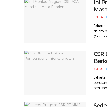
Ini P
Masa
EDITOR
Jakarta
dalam m
(Corpora
CSR 
Berk
EDITOR
Jakarta
perusah
perusaha
Sede