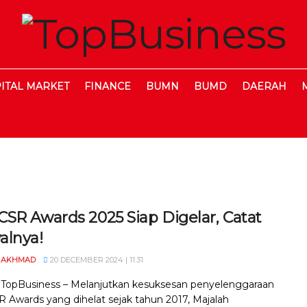
ITAL MARKET
FINANCE
BUMN
BUMD
DAERAH
CSR Awards 2025 Siap Digelar, Catat
alnya!
 AKHMAD
20 DECEMBER 2024 | 11:31
, TopBusiness – Melanjutkan kesuksesan penyelenggaraan
 Awards yang dihelat sejak tahun 2017, Majalah