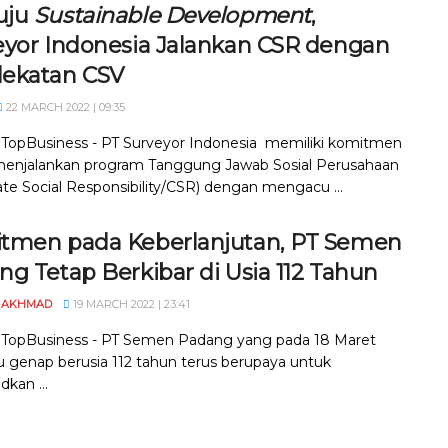
uju
Sustainable Development
,
eyor Indonesia Jalankan CSR dengan
ekatan CSV
22 MARCH 2022 | 09:35
, TopBusiness - PT Surveyor Indonesia memiliki komitmen
enjalankan program Tanggung Jawab Sosial Perusahaan
ate Social Responsibility/CSR) dengan mengacu ...
tmen pada Keberlanjutan, PT Semen
g Tetap Berkibar di Usia 112 Tahun
 AKHMAD
19 MARCH 2022 | 23:41
, TopBusiness - PT Semen Padang yang pada 18 Maret
lu genap berusia 112 tahun terus berupaya untuk
kan ...