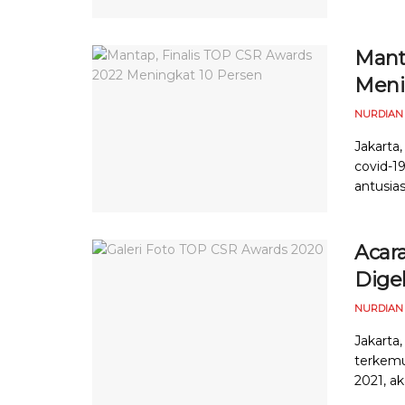
Mant
Meni
NURDIAN
Jakarta
covid-1
antusia
Acar
Digel
NURDIAN
Jakarta
terkemu
2021, ak