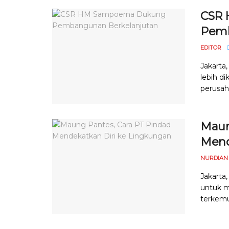
CSR 
Pemb
EDITOR
Jakarta
lebih d
perusaha
Maun
Mend
NURDIAN
Jakarta
untuk m
terkemu