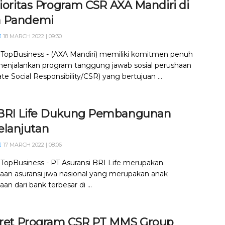
rioritas Program CSR AXA Mandiri di
 Pandemi
18 MARCH 2022 | 09:30
, TopBusiness - (AXA Mandiri) memiliki komitmen penuh
enjalankan program tanggung jawab sosial perushaan
te Social Responsibility/CSR) yang bertujuan ...
BRI Life Dukung Pembangunan
elanjutan
17 MARCH 2022 | 08:06
, TopBusiness - PT Asuransi BRI Life merupakan
aan asuransi jiwa nasional yang merupakan anak
an dari bank terbesar di ...
ret Program CSR PT MMS Group