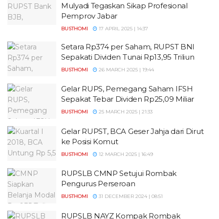
Mulyadi Tegaskan Sikap Profesional
Pemprov Jabar
BUSTHOMI
17 APRIL 2025 | 14:37
Setara Rp374 per Saham, RUPST BNI
Sepakati Dividen Tunai Rp13,95 Triliun
BUSTHOMI
26 MARCH 2025 | 19:44
Gelar RUPS, Pemegang Saham IFSH
Sepakat Tebar Dividen Rp25,09 Miliar
BUSTHOMI
25 MARCH 2025 | 21:33
Gelar RUPST, BCA Geser Jahja dari Dirut
ke Posisi Komut
BUSTHOMI
12 MARCH 2025 | 16:49
RUPSLB CMNP Setujui Rombak
Pengurus Perseroan
BUSTHOMI
31 DECEMBER 2024 | 08:51
RUPSLB NAYZ Kompak Rombak