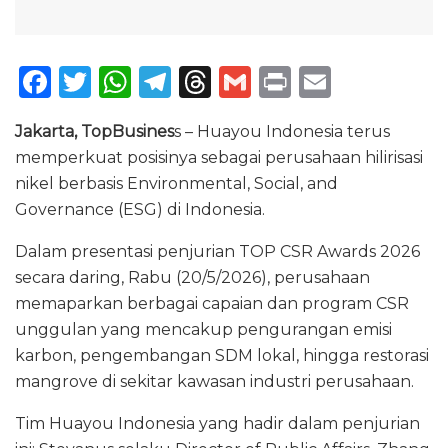
F
T
W
T
T
G
P
E
a
w
h
el
h
m
ri
m
Jakarta, TopBusines
s – Huayou Indonesia terus
c
it
a
e
re
ai
n
ai
memperkuat posisinya sebagai perusahaan hilirisasi
e
te
ts
g
a
l
t
l
nikel berbasis Environmental, Social, and
b
r
A
ra
d
Governance (ESG) di Indonesia.
o
p
m
s
Dalam presentasi penjurian TOP CSR Awards 2026
o
p
secara daring, Rabu (20/5/2026), perusahaan
k
memaparkan berbagai capaian dan program CSR
unggulan yang mencakup pengurangan emisi
karbon, pengembangan SDM lokal, hingga restorasi
mangrove di sekitar kawasan industri perusahaan.
Tim Huayou Indonesia yang hadir dalam penjurian