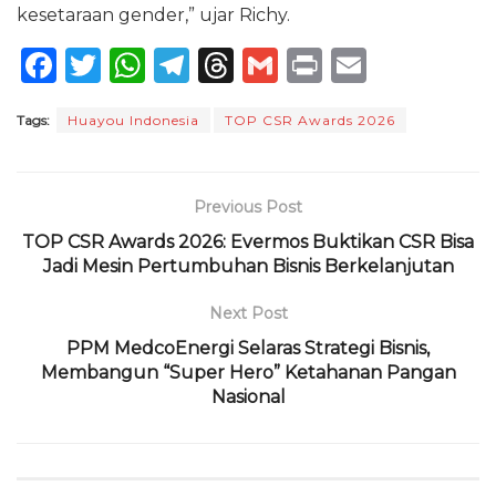
kesetaraan gender,” ujar Richy.
F
T
W
T
T
G
P
E
a
w
h
el
h
m
ri
m
Tags:
Huayou Indonesia
TOP CSR Awards 2026
c
it
a
e
re
ai
n
ai
e
te
ts
g
a
l
t
l
b
r
A
ra
d
Previous Post
o
p
m
s
TOP CSR Awards 2026: Evermos Buktikan CSR Bisa
Jadi Mesin Pertumbuhan Bisnis Berkelanjutan
o
p
k
Next Post
PPM MedcoEnergi Selaras Strategi Bisnis,
Membangun “Super Hero” Ketahanan Pangan
Nasional