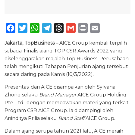
F
T
W
T
T
G
P
E
a
w
h
el
h
m
ri
m
Jakarta, TopBusiness –
AICE Group kembali terpilih
c
it
a
e
re
ai
n
ai
sebagai Finalis ajang TOP CSR Awards 2022 yang
e
te
ts
g
a
l
t
l
diselenggarakan majalah Top Business. Perusahaan
b
r
A
ra
d
telah mengikuti Tahapan Penjurian ajang tersebut
o
p
m
s
secara daring pada Kamis (10/3/2022).
o
p
Presentasi dari AICE disampaikan oleh Sylvana
k
Zhong selaku
Brand Manager
AICE Group Holding
Pte. Ltd., dengan membawakan materi yang terkait
Program CSR AICE Group. Ia didampingi oleh
Aninditya Prilia selaku
Brand Staff
AICE Group.
Dalam ajang serupa tahun 2021 lalu, AICE meraih