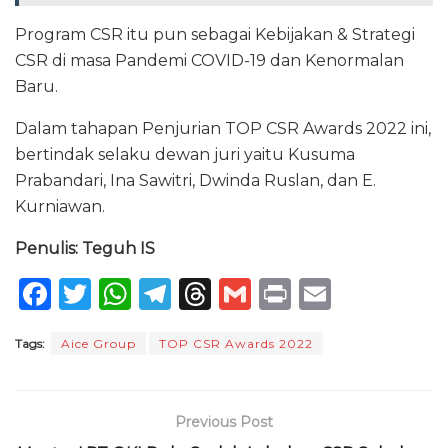
Program CSR itu pun sebagai Kebijakan & Strategi
CSR di masa Pandemi COVID-19 dan Kenormalan
Baru.
Dalam tahapan Penjurian TOP CSR Awards 2022 ini,
bertindak selaku dewan juri yaitu Kusuma
Prabandari, Ina Sawitri, Dwinda Ruslan, dan E.
Kurniawan.
Penulis: Teguh IS
F
T
W
T
T
G
P
E
a
w
h
el
h
m
ri
m
Tags:
Aice Group
TOP CSR Awards 2022
c
it
a
e
re
ai
n
ai
e
te
ts
g
a
l
t
l
b
r
A
ra
d
Previous Post