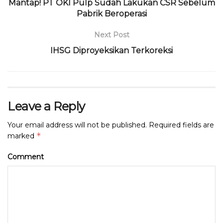
o
p
m
s
Mantap! PT OKI Pulp Sudah Lakukan CSR Sebelum
o
p
Pabrik Beroperasi
k
Next Post
IHSG Diproyeksikan Terkoreksi
Leave a Reply
Your email address will not be published.
Required fields are
*
marked
Comment