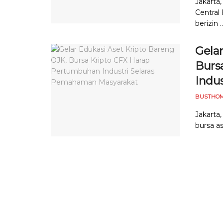
Jakarta
Central 
berizin ..
Gelar
Burs
Indu
BUSTHOM
Jakarta,
bursa as