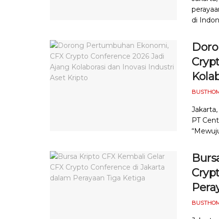
perayaan
di Indon
Doro
Cryp
Kolab
BUSTHOM
Jakarta,
PT Centr
“Mewuju
Burs
Cryp
Pera
BUSTHOM