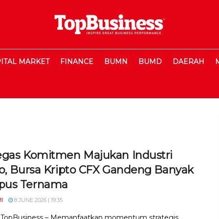
ITAL MARKET
FINANCE
BUMN
BUMD
DAERAH
egas Komitmen Majukan Industri
to, Bursa Kripto CFX Gandeng Banyak
us Ternama
I
8 JUNE 2026 | 19:35
, TopBusiness – Memanfaatkan momentum strategis