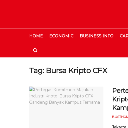
HOME
ECONOMIC
BUSINESS INFO
CAP
Tag:
Bursa Kripto CFX
Pert
Krip
Kamp
BUSTHOM
Jakarta