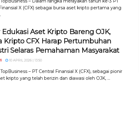
, TopBusiness – Dalam rangka merayakan tahun ke-3 PT
Finansial X (CFX) sebagai bursa aset kripto pertama yang
.
 Edukasi Aset Kripto Bareng OJK,
a Kripto CFX Harap Pertumbuhan
stri Selaras Pemahaman Masyarakat
I
10 APRIL 2026 | 13:50
 TopBusiness – PT Central Finansial X (CFX), sebagai pionir
et kripto yang telah berizin dan diawasi oleh OJK, ...