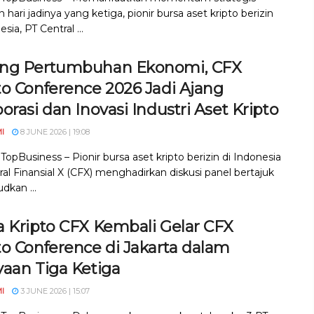
 hari jadinya yang ketiga, pionir bursa aset kripto berizin
esia, PT Central ...
ng Pertumbuhan Ekonomi, CFX
to Conference 2026 Jadi Ajang
orasi dan Inovasi Industri Aset Kripto
I
8 JUNE 2026 | 19:08
 TopBusiness – Pionir bursa aset kripto berizin di Indonesia
al Finansial X (CFX) menghadirkan diskusi panel bertajuk
dkan ...
a Kripto CFX Kembali Gelar CFX
to Conference di Jakarta dalam
yaan Tiga Ketiga
I
3 JUNE 2026 | 15:07