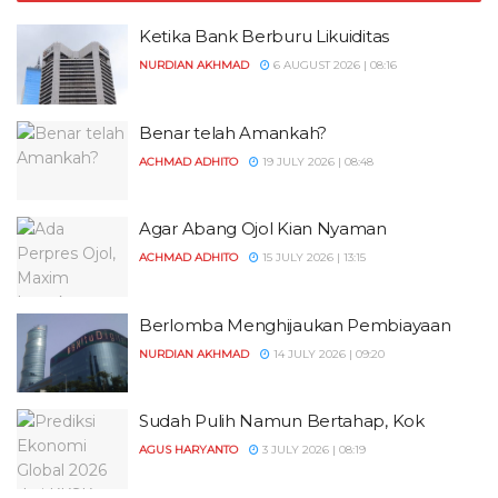
Ketika Bank Berburu Likuiditas
NURDIAN AKHMAD
6 AUGUST 2026 | 08:16
Benar telah Amankah?
ACHMAD ADHITO
19 JULY 2026 | 08:48
Agar Abang Ojol Kian Nyaman
ACHMAD ADHITO
15 JULY 2026 | 13:15
Berlomba Menghijaukan Pembiayaan
NURDIAN AKHMAD
14 JULY 2026 | 09:20
Sudah Pulih Namun Bertahap, Kok
AGUS HARYANTO
3 JULY 2026 | 08:19