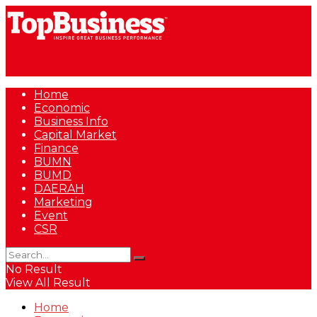
Home
Economic
Business Info
Capital Market
Finance
BUMN
BUMD
DAERAH
Marketing
Event
CSR
No Result
View All Result
Home