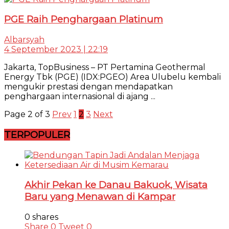
PGE Raih Penghargaan Platinum
Albarsyah
4 September 2023 | 22:19
Jakarta, TopBusiness – PT Pertamina Geothermal
Energy Tbk (PGE) (IDX:PGEO) Area Ulubelu kembali
mengukir prestasi dengan mendapatkan
penghargaan internasional di ajang ...
Page 2 of 3
Prev
1
2
3
Next
TERPOPULER
Akhir Pekan ke Danau Bakuok, Wisata
Baru yang Menawan di Kampar
0 shares
Share
0
Tweet
0