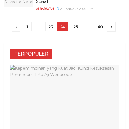
Sosial
ALBARSYAH
25 JANUARY 2025 | 19:40
1
…
23
24
25
…
40
TERPOPULER