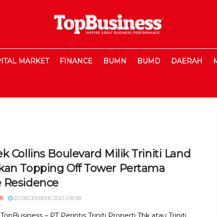
ITAL MARKET
FINANCE
BUMN
BUMD
DAERAH
k Collins Boulevard Milik Triniti Land
kan Topping Off Tower Pertama
 Residence
I
20 DECEMBER 2021 | 09:39
 TopBusiness – PT Perintis Triniti Properti Tbk atau Triniti