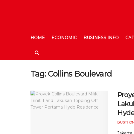
HOME
ECONOMIC
BUSINESS INFO
CAP
Tag:
Collins Boulevard
Proye
Laku
Hyde
BUSTHOM
Jakarta,