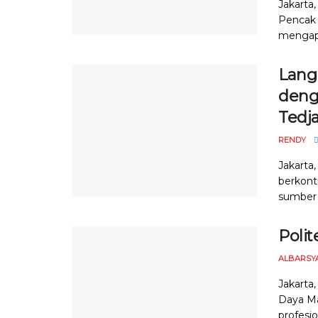
Jakarta
Pencak 
mengapr
Lang
denga
Tedj
RENDY
Jakarta
berkont
sumber 
Poli
ALBARSY
Jakarta
Daya Ma
profesio