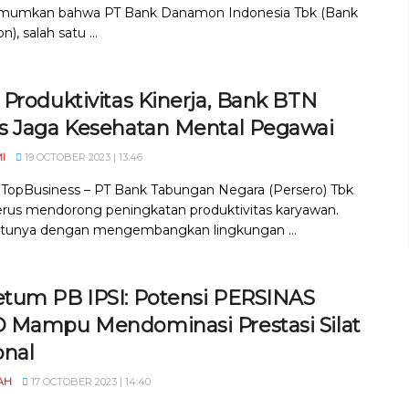
umkan bahwa PT Bank Danamon Indonesia Tbk (Bank
, salah satu ...
Produktivitas Kinerja, Bank BTN
s Jaga Kesehatan Mental Pegawai
I
19 OCTOBER 2023 | 13:46
, TopBusiness – PT Bank Tabungan Negara (Persero) Tbk
erus mendorong peningkatan produktivitas karyawan.
atunya dengan mengembangkan lingkungan ...
tum PB IPSI: Potensi PERSINAS
 Mampu Mendominasi Prestasi Silat
onal
AH
17 OCTOBER 2023 | 14:40