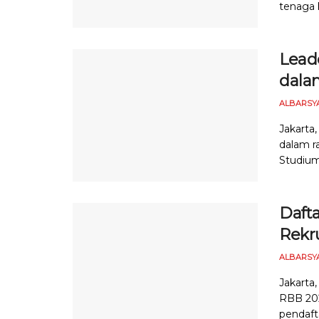
tenaga k
Lead
dala
ALBARSY
Jakarta
dalam r
Studium
Daft
Rekr
ALBARSY
Jakarta
RBB 202
pendafta