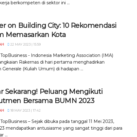
erja berkompeten di sektor ini ...
er on Building City: 10 Rekomendasi
m Memasarkan Kota
AH
22 MAY 2023 | 15:59
, TopBusiness - Indonesia Marketing Association (IMA)
angkaian Rakernas di hari pertama menghadirkan
 Generale (Kuliah Umum) di hadapan ...
ar Sekarang! Peluang Mengikuti
utmen Bersama BUMN 2023
AH
18 MAY 2023 | 17:42
, TopBusiness – Sejak dibuka pada tanggal 11 Mei 2023,
3 mendapatkan antusiasme yang sangat tinggi dari para
r ...