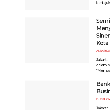
bertajuk
Semi
Meny
Sine
Kota
ALBARSY
Jakarta
dalam p
“Membaca
Bank
Busi
BUSTHOM
Jakarta,