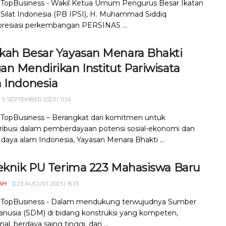
, TopBusiness - Wakil Ketua Umum Pengurus Besar Ikatan
Silat Indonesia (PB IPSI), H. Muhammad Siddiq
esiasi perkembangan PERSINAS ...
kah Besar Yayasan Menara Bhakti
n Mendirikan Institut Pariwisata
a Indonesia
5 SEPTEMBER 2023 | 11:14
, TopBusiness – Berangkat dari komitmen untuk
ribusi dalam pemberdayaan potensi sosial-ekonomi dan
daya alam Indonesia, Yayasan Menara Bhakti ...
teknik PU Terima 223 Mahasiswa Baru
AH
23 AUGUST 2023 | 16:13
, TopBusiness - Dalam mendukung terwujudnya Sumber
nusia (SDM) di bidang konstruksi yang kompeten,
nal, berdaya saing tinggi, dan ...