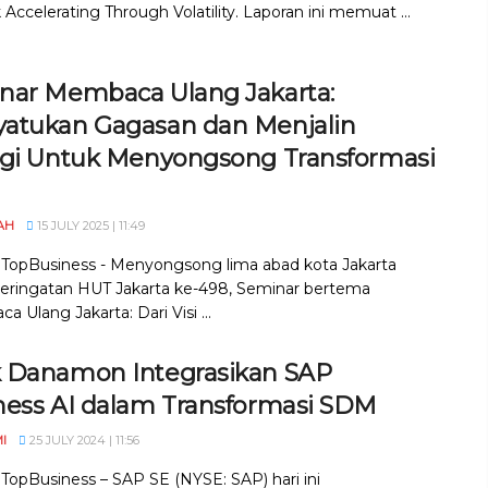
 Accelerating Through Volatility. Laporan ini memuat ...
nar Membaca Ulang Jakarta:
atukan Gagasan dan Menjalin
rgi Untuk Menyongsong Transformasi
AH
15 JULY 2025 | 11:49
, TopBusiness - Menyongsong lima abad kota Jakarta
eringatan HUT Jakarta ke-498, Seminar bertema
 Ulang Jakarta: Dari Visi ...
 Danamon Integrasikan SAP
ness AI dalam Transformasi SDM
I
25 JULY 2024 | 11:56
 TopBusiness – SAP SE (NYSE: SAP) hari ini