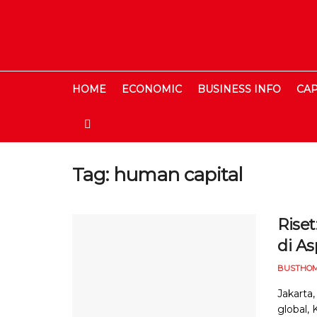
HOME
ECONOMIC
BUSINESS INFO
CAP
Tag:
human capital
Riset
di A
BUSTHOM
Jakarta
global, 