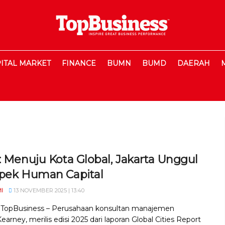
ITAL MARKET
FINANCE
BUMN
BUMD
DAERAH
: Menuju Kota Global, Jakarta Unggul
spek Human Capital
I
13 NOVEMBER 2025 | 13:40
, TopBusiness – Perusahaan konsultan manajemen
Kearney, merilis edisi 2025 dari laporan Global Cities Report