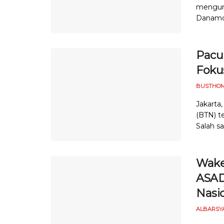
mengum
Danamon)
Pacu 
Foku
BUSTHOM
Jakarta
(BTN) t
Salah s
Wake
ASAD
Nasi
ALBARSY