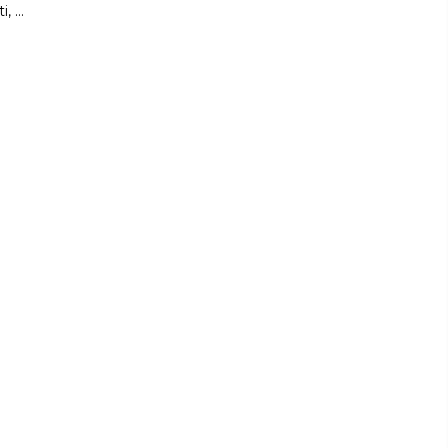
, ...