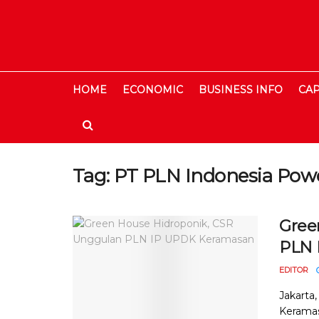
HOME
ECONOMIC
BUSINESS INFO
CAP
Tag:
PT PLN Indonesia Pow
Gree
PLN 
EDITOR
Jakarta
Keramas