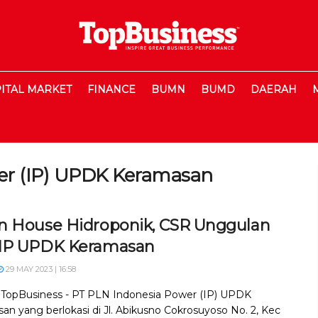
ITAL MARKET
FINANCE
BUMN
BUMD
DAERAH
er (IP) UPDK Keramasan
n House Hidroponik, CSR Unggulan
IP UPDK Keramasan
29 MAY 2023 | 16:58
, TopBusiness - PT PLN Indonesia Power (IP) UPDK
an yang berlokasi di Jl. Abikusno Cokrosuyoso No. 2, Kec