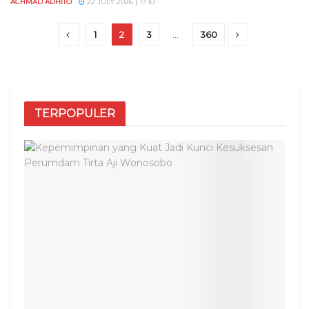
ACHMAD ADHITO
22 JULY 2026 | 17:10
1
2
3
…
360
TERPOPULER